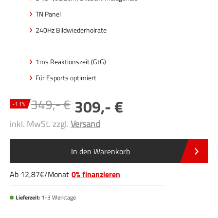
TN Panel
240Hz Bildwiederholrate
1ms Reaktionszeit (GtG)
Für Esports optimiert
349
,-
309
,-
-
11
%
inkl. MwSt. zzgl.
Versand
In den Warenkorb
Ab
12
,87
/
Monat
0% finanzieren
Lieferzeit:
1-3 Werktage