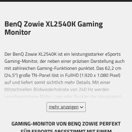
BenQ Zowie XL2540K Gaming
Monitor
Der BenQ Zowie XL2540K ist ein leistungsstarker eSports
Gaming-Monitor, der neben einer präzisen Darstellung auch
mit zahlreichen Gaming-Funktionen punktet. Das 62,2 cm
(24,5") große TN-Panel löst in FullHD (1.920 x 1.080 Pixel)
auf und liefert somit sichtlich mehr Details. Mit einer
blitzschnellen Bildwiederholrate von 240 Hz werden
verschwommene Bilder, Lags oder Ruckler der Vergangenheit
angehören. Der Zowie XL2540K verbessert mittels Black
mehr anzeigen
eQualizer die Darstellung der Bilder in dunklen Bereichen,
sodass sich Gegner nicht länger im Schatten verstecken
GAMING-MONITOR VON BENQ ZOWIE PERFEKT
können. Der ergonomische Standfuß rundet den
FÜR ESPORTS ABGESTIMMT MIT EINEM
Funktionsumfang ab, da man diesen in der Höhe verstellen,