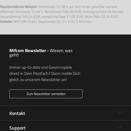
Repräsentatives Beispiel:
Sollzinssatz
12,28 % p.a.
fest für die gesamte Laufzeit,
effektiver Jahreszins
12,99 %
, Bestellwert
500,00 EUR
, Vertragslaufzeit
18 Monate
,
Gesamtbetrag
549,24 EUR
, monatliche Rate
31,00 EUR
, letzte Rate
22,24 EUR.
Anbieter:
MIFCOM GmbH, Neumarkter Str. 34, 81673 München
Mifcom Newsletter
-
Wissen, was
geht!
Immer up-to-date und Gewinnspiele
direkt in Dein Postfach? Dann melde Dich
gleich zu unserem Newsletter an!
Zum Newsletter anmelden
Kontakt
Support