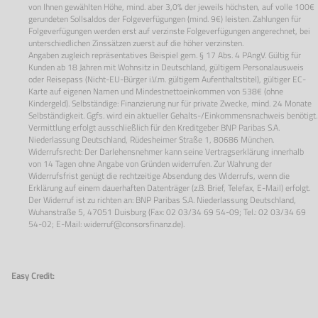
von Ihnen gewählten Höhe, mind. aber 3,0% der jeweils höchsten, auf volle 100€
gerundeten Sollsaldos der Folgeverfügungen (mind. 9€) leisten. Zahlungen für
Folgeverfügungen werden erst auf verzinste Folgeverfügungen angerechnet, bei
unterschiedlichen Zinssätzen zuerst auf die höher verzinsten.
Angaben zugleich repräsentatives Beispiel gem. § 17 Abs. 4 PAngV. Gültig für
Kunden ab 18 Jahren mit Wohnsitz in Deutschland, gültigem Personalausweis
oder Reisepass (Nicht-EU-Bürger i.V.m. gültigem Aufenthaltstitel), gültiger EC-
Karte auf eigenen Namen und Mindestnettoeinkommen von 538€ (ohne
Kindergeld). Selbständige: Finanzierung nur für private Zwecke, mind. 24 Monate
Selbständigkeit. Ggfs. wird ein aktueller Gehalts-/Einkommensnachweis benötigt.
Vermittlung erfolgt ausschließlich für den Kreditgeber BNP Paribas S.A.
Niederlassung Deutschland, Rüdesheimer Straße 1, 80686 München.
Widerrufsrecht: Der Darlehensnehmer kann seine Vertragserklärung innerhalb
von 14 Tagen ohne Angabe von Gründen widerrufen. Zur Wahrung der
Widerrufsfrist genügt die rechtzeitige Absendung des Widerrufs, wenn die
Erklärung auf einem dauerhaften Datenträger (z.B. Brief, Telefax, E-Mail) erfolgt.
Der Widerruf ist zu richten an: BNP Paribas S.A. Niederlassung Deutschland,
Wuhanstraße 5, 47051 Duisburg (Fax: 02 03/34 69 54-09; Tel.: 02 03/34 69
54-02; E-Mail:
widerruf@consorsfinanz.de
).
Easy Credit: