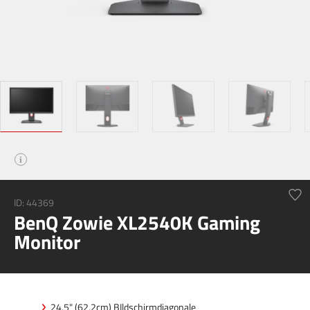
i
ID:
44369
BenQ Zowie XL2540K Gaming
Monitor
24,5" (62,2cm) BIldschirmdiagonale