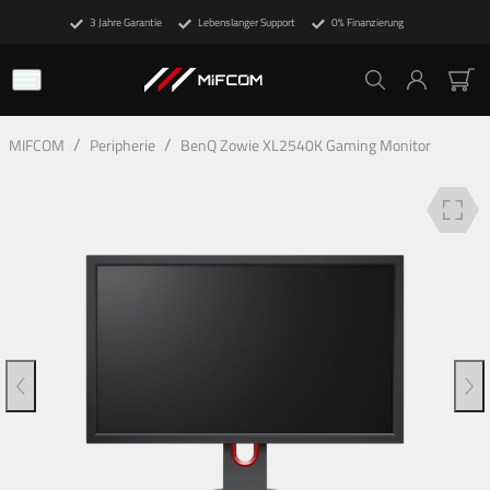
3 Jahre Garantie
Lebenslanger Support
0% Finanzierung
Beschreibung
Technische Details
Finanzierung
/
/
MIFCOM
Peripherie
BenQ Zowie XL2540K Gaming Monitor