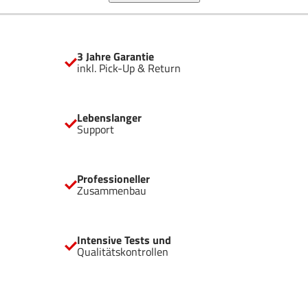
InfiniRail™ Lüftermontagesystem für einfacheren
Zusammenbau Unterstützung für zwei 360 mm Kühler 3×
iCUE-LINK-LX-R-RGB-120-mm-Reverse-Rotor-Lüfter
Kompatibel mit Mainboards mit rückseitigen Anschlüssen
3 Jahre Garantie
iCUE-LINK-System-Hub enthalten für die vollständige
inkl. Pick-Up & Return
digitale Steuerung der angeschlossenen Geräte
Lebenslanger
Support
Professioneller
Zusammenbau
Intensive Tests und
Qualitätskontrollen