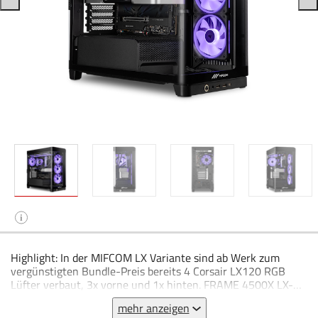
i
Highlight: In der MIFCOM LX Variante sind ab Werk zum
vergünstigten Bundle-Preis bereits 4 Corsair LX120 RGB
Lüfter verbaut, 3x vorne und 1x hinten. FRAME 4500X LX-R
RGB iCUE LINK Panoramic Glass Mid-Tower-PC-Gehäuse
mehr anzeigen
Gebogene Glasfront- und Seitenabdeckung aus einem Stück