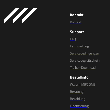
Kontakt
Kontakt
Support
FAQ
Fernwartung
Servicebedingungen
Servicebegleitschein
Treiber-Download
Bestellinfo
Warum MIFCOM?
Beratung
Bezahlung
Finanzierung