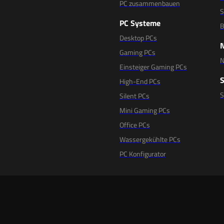
PC zusammenbauen
S
PC Systeme
B
Desktop PCs
Gaming PCs
N
Einsteiger Gaming PCs
High-End PCs
Silent PCs
Mini Gaming PCs
Office PCs
Wassergekühlte PCs
PC Konfigurator