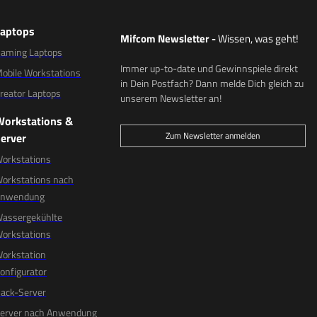
Laptops
Mifcom Newsletter
-
Wissen, was geht!
aming Laptops
Immer up-to-date und Gewinnspiele direkt
obile Workstations
in Dein Postfach? Dann melde Dich gleich zu
reator Laptops
unserem Newsletter an!
Workstations &
Zum Newsletter anmelden
erver
orkstations
orkstations nach
Anwendung
assergekühlte
orkstations
orkstation
onfigurator
ack-Server
erver nach Anwendung