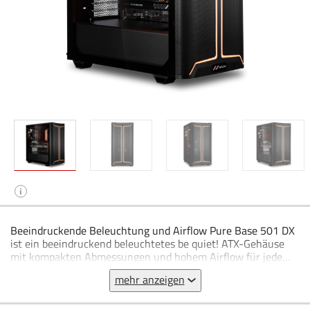
i
Beeindruckende Beleuchtung und Airflow Pure Base 501 DX
ist ein beeindruckend beleuchtetes be quiet! ATX-Gehäuse
mit kompakten Abmessungen und hohem Airflow für jede
Anwendung. Airflow Front-Panel und Top-Cover für
mehr anzeigen
maximale Performance Dynamisches Front-Design mit
eleganter ARGB-Beleuchtung innen und außen am Gehäuse
3 vorinstallierte Pure Wings 3 140mm PWM Lüfter für