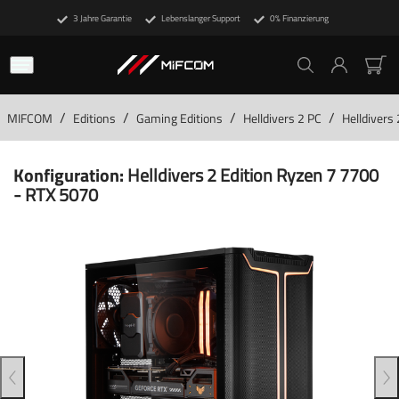
3 Jahre Garantie
Lebenslanger Support
0% Finanzierung
/
/
/
/
MIFCOM
Editions
Gaming Editions
Helldivers 2 PC
Helldivers
Konfiguration:
Helldivers 2 Edition Ryzen 7 7700
- RTX 5070