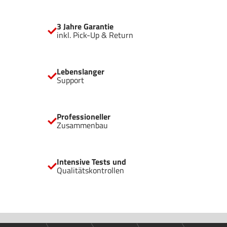
außergewöhnlich hohen Airflow Geräumiges Design für
High-End-Grafikkarten und große Kühler trotz kompakter
3 Jahre Garantie
Abmessungen Vertikale Installation von Grafikkarten möglich
inkl. Pick-Up & Return
Bereit für Wasserkühlungen mit Radiatoren bis zu 360mm
USB 3.2 Gen. 2 Type C für beste Anschlussmöglichkeiten
Komfortabel platzierte Kanäle für clevere Kabelführung
Lebenslanger
Support
Professioneller
Zusammenbau
Intensive Tests und
Qualitätskontrollen