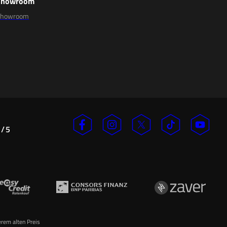
Showroom
Showroom
/
5
n
erem alten Preis