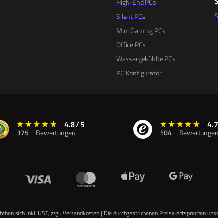
High-End PCs
Silent PCs
Mini Gaming PCs
Office PCs
Wassergekühlte PCs
PC Konfigurator
4.8
/
5
4.7
375
Bewertungen
504
Bewertunge
stehen sich inkl. UST, zzgl. Versandkosten | Die durchgestrichenen Preise entsprechen uns