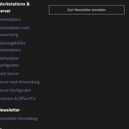
Workstations &
Zum Newsletter anmelden
erver
orkstations
orkstations nach
Anwendung
assergekühlte
orkstations
orkstation
onfigurator
ack-Server
erver nach Anwendung
erver Konfigurator
usiness & Office PCs
Newsletter
ewsletter-Anmeldung