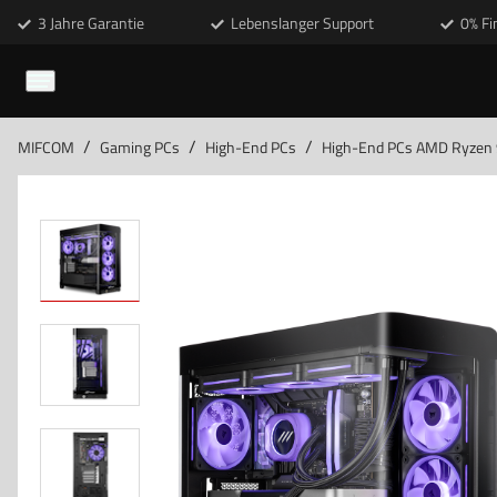
3 Jahre Garantie
Lebenslanger Support
0% Fi
/
/
/
MIFCOM
Gaming PCs
High-End PCs
High-End PCs AMD Ryzen