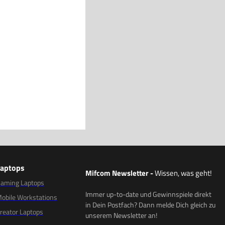
Laptops
Mifcom Newsletter
-
Wissen, was geht!
aming Laptops
Immer up-to-date und Gewinnspiele direkt
obile Workstations
in Dein Postfach? Dann melde Dich gleich zu
reator Laptops
unserem Newsletter an!