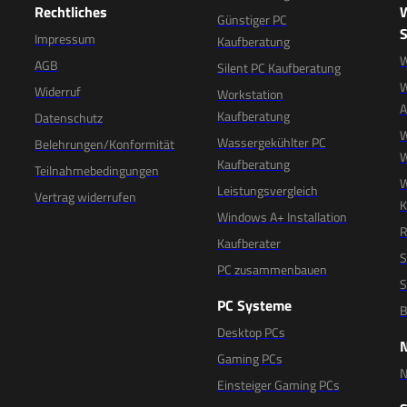
Rechtliches
Günstiger PC
S
Impressum
Kaufberatung
W
AGB
Silent PC Kaufberatung
W
Widerruf
Workstation
Kaufberatung
Datenschutz
W
Wassergekühlter PC
Belehrungen/Konformität
W
Kaufberatung
Teilnahmebedingungen
W
Leistungsvergleich
Vertrag widerrufen
K
Windows A+ Installation
R
Kaufberater
S
PC zusammenbauen
S
PC Systeme
B
Desktop PCs
Gaming PCs
N
Einsteiger Gaming PCs