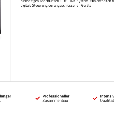
rückseitigen Anschlüssen iCUE-LINK-System-Hub enthalten für
digitale Steuerung der angeschlossenen Geräte
langer
Professioneller
Intensi
t
Zusammenbau
Qualitä