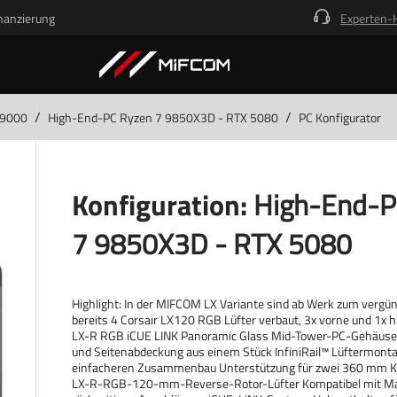
nanzierung
Experten-
/
/
 9000
High-End-PC Ryzen 7 9850X3D - RTX 5080
PC Konfigurator
Konfiguration:
High-End-P
7 9850X3D - RTX 5080
Highlight: In der MIFCOM LX Variante sind ab Werk zum vergü
bereits 4 Corsair LX120 RGB Lüfter verbaut, 3x vorne und 1x
LX-R RGB iCUE LINK Panoramic Glass Mid-Tower-PC-Gehäuse
und Seitenabdeckung aus einem Stück InfiniRail™ Lüftermont
einfacheren Zusammenbau Unterstützung für zwei 360 mm K
LX-R-RGB-120-mm-Reverse-Rotor-Lüfter Kompatibel mit Ma