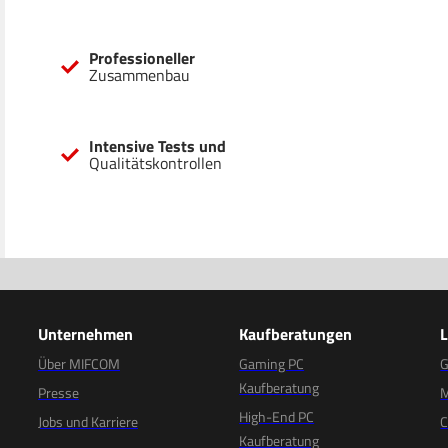
Professioneller
Zusammenbau
Intensive Tests und
Qualitätskontrollen
Unternehmen
Kaufberatungen
Über MIFCOM
Gaming PC
G
Kaufberatung
Presse
M
High-End PC
Jobs und Karriere
C
Kaufberatung