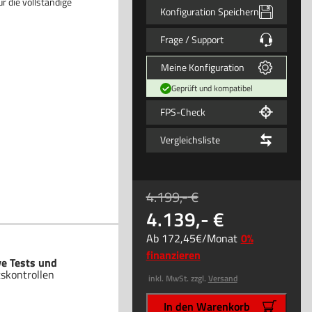
 die vollständige
Konfiguration Speichern
Frage / Support
Meine Konfiguration
Geprüft und kompatibel
FPS-Check
Vergleichsliste
4.199
,-
4.139
,-
Ab
172
,45
/Monat
0%
finanzieren
ve Tests und
tskontrollen
inkl. MwSt. zzgl.
Versand
In den Warenkorb