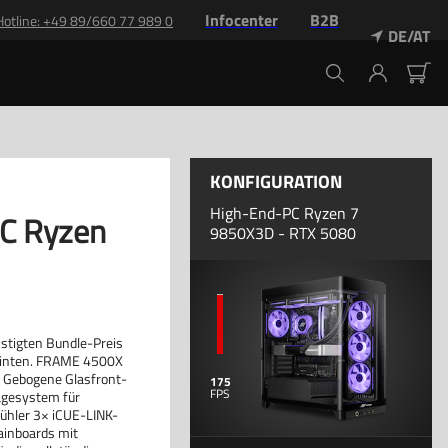
Infocenter
B2B
Hotline: +49 89/660 77 989 0
DE/AT
KONFIGURATION
High-End-PC Ryzen 7
C Ryzen
9850X3D - RTX 5080
nstigten Bundle-Preis
 hinten. FRAME 4500X
 Gebogene Glasfront-
175
agesystem für
ühler 3× iCUE-LINK-
inboards mit