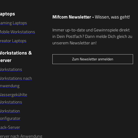
Laptops
Mifcom Newsletter
-
Wissen, was geht!
aming Laptops
Immer up-to-date und Gewinnspiele direkt
obile Workstations
in Dein Postfach? Dann melde Dich gleich zu
reator Laptops
unserem Newsletter an!
Workstations &
Zum Newsletter anmelden
erver
orkstations
orkstations nach
Anwendung
assergekühlte
orkstations
orkstation
onfigurator
ack-Server
erver nach Anwendung