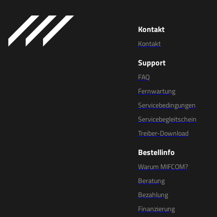
Kontakt
Kontakt
Support
FAQ
Fernwartung
Servicebedingungen
Servicebegleitschein
Treiber-Download
Bestellinfo
Warum MIFCOM?
Beratung
Bezahlung
Finanzierung