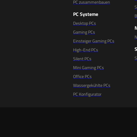
PC zusammenbauen
S
PC Systeme
B
Desktop PCs
Gaming PCs
N
Einsteiger Gaming PCs
High-End PCs
Silent PCs
Mini Gaming PCs
Office PCs
Wassergekühlte PCs
PC Konfigurator