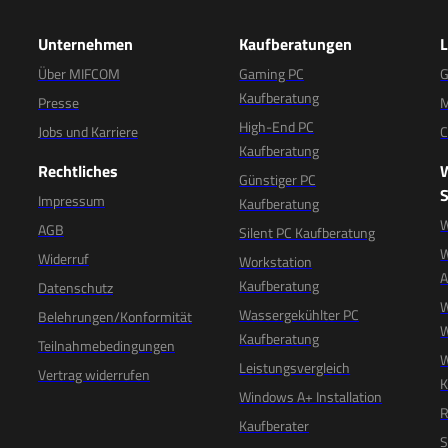
Unternehmen
Kaufberatungen
Über MIFCOM
Gaming PC
G
Kaufberatung
Presse
M
High-End PC
Jobs und Karriere
C
Kaufberatung
Rechtliches
Günstiger PC
S
Impressum
Kaufberatung
W
AGB
Silent PC Kaufberatung
W
Widerruf
Workstation
Kaufberatung
Datenschutz
W
Wassergekühlter PC
Belehrungen/Konformität
W
Kaufberatung
Teilnahmebedingungen
W
Leistungsvergleich
Vertrag widerrufen
K
Windows A+ Installation
R
Kaufberater
S