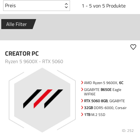
Preis
1 - 5 von 5 Produkte
Alle Filter
CREATOR PC
Ryzen 5 9600X - RTX 5060
AMD Ryzen 5 9600X,
6C
GIGABYTE
B650E
Eagle
WIFI6E
RTX 5060 8GB
, GIGABYTE
32GB
DDR5-6000, Corsair
1TB
M.2 SSD
ID: 252