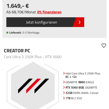
1.649
,-
Ab
68
,70
/
Monat
0% finanzieren
Jetzt konfigurieren
Lieferzeit:
3-5 Werktage
CREATOR PC
Core Ultra 5 250K Plus - RTX 5060
Intel Core Ultra 5 250K Plus,
6C + 12c
GIGABYTE
B860
EAGLE
RTX 5060 8GB
, GIGABYTE
32GB
DDR5-6000, Corsair
1TB
M.2 SSD