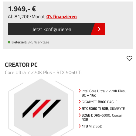
1.949
,-
Ab
81
,20
/
Monat
0% finanzieren
Jetzt konfigurieren
Lieferzeit:
3-5 Werktage
CREATOR PC
Core Ultra 7 270K Plus - RTX 5060 Ti
Intel Core Ultra 7 270K Plus,
8C + 16c
GIGABYTE
B860
EAGLE
RTX 5060 Ti 8GB
, GIGABYTE
32GB
DDR5-6000, Corsair
RGB
1TB
M.2 SSD