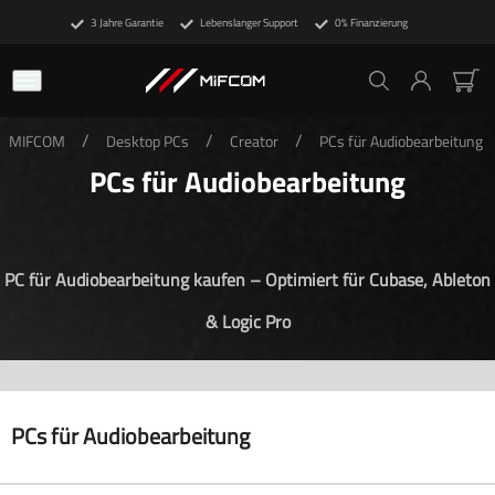
3 Jahre Garantie
Lebenslanger Support
0% Finanzierung
/
/
/
MIFCOM
Desktop PCs
Creator
PCs für Audiobearbeitung
PCs für Audiobearbeitung
PC für Audiobearbeitung kaufen – Optimiert für Cubase, Ableton
& Logic Pro
PCs für Audiobearbeitung