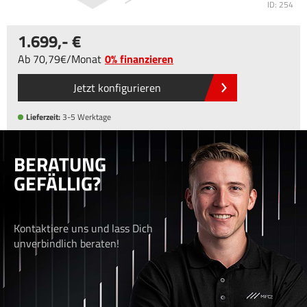
ID: 254
1.699
,-
Ab
70
,79
/
Monat
0% finanzieren
Jetzt konfigurieren
Lieferzeit:
3-5 Werktage
BERATUNG
GEFÄLLIG?
Kontaktiere uns und lass Dich
unverbindlich beraten!