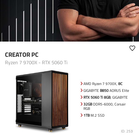
CREATOR PC
Ryzen 7 9700X - RTX 5060 Ti
AMD Ryzen 7 9700X,
8C
GIGABYTE
B850
AORUS Elite
RTX 5060 Ti 8GB
, GIGABYTE
32GB
DDR5-6000, Corsair
RGB
1TB
M.2 SSD
ID: 253