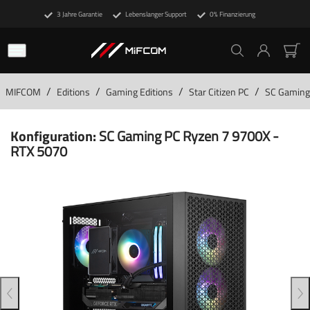
3 Jahre Garantie
Lebenslanger Support
0% Finanzierung
/
/
/
/
MIFCOM
Editions
Gaming Editions
Star Citizen PC
SC Gaming
Konfiguration:
SC Gaming PC Ryzen 7 9700X -
RTX 5070