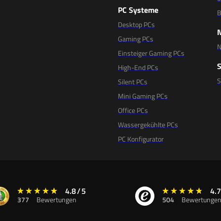
PC Systeme
B
Desktop PCs
Gaming PCs
N
Einsteiger Gaming PCs
High-End PCs
Silent PCs
Mini Gaming PCs
Office PCs
Wassergekühlte PCs
PC Konfigurator
4.8
/
5
4.7
377
Bewertungen
504
Bewertunge