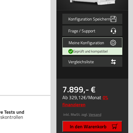
Konfiguration Speichern
Frage / Support
Meine Konfiguration
Geprüft und kompatibel
Vergleichsliste
7.899
,-
Ab
329
,12
/Monat
0%
finanzieren
ve Tests und
inkl. MwSt. zzgl.
Versand
tskontrollen
In den Warenkorb