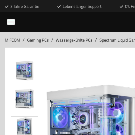
3 Jahre Garantie
Lebenslanger Support
0% Fi
/
/
/
MIFCOM
Gaming PCs
Wassergekühlte PCs
Spectrum Liquid Ga