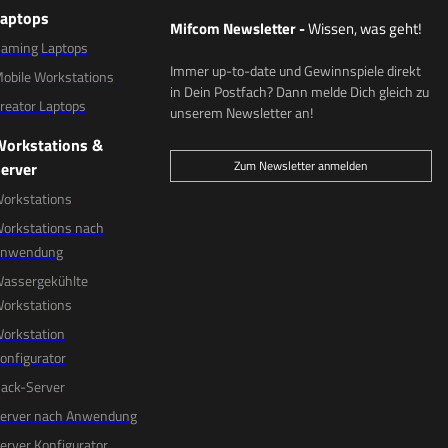
Laptops
Mifcom Newsletter
-
Wissen, was geht!
aming Laptops
Immer up-to-date und Gewinnspiele direkt
obile Workstations
in Dein Postfach? Dann melde Dich gleich zu
reator Laptops
unserem Newsletter an!
Workstations &
Zum Newsletter anmelden
erver
orkstations
orkstations nach
Anwendung
assergekühlte
orkstations
orkstation
onfigurator
ack-Server
erver nach Anwendung
erver Konfigurator