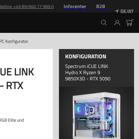
Infocenter
B2B
Hotline: +49 89/660 77 989 0
DE/AT
PC Konfigurator
KONFIGURATION
Spectrum iCUE LINK
CUE LINK
Hydro X Ryzen 9
9850X3D - RTX 5090
- RTX
RGB Elite und