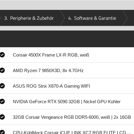
3.
Peripherie & Zubehör
4.
Software & Garantie
Corsair 4500X Frame LX-R RGB, weiß
AMD Ryzen 7 9850X3D, 8x 4.7GHz
ASUS ROG Strix X870-A Gaming WIFI
NVIDIA GeForce RTX 5090 32GB | Nickel GPU Kühler
32GB Corsair Vengeance RGB DDR5-6000, weiß | 2x 16GB
CPU-Kühlblock Corsair iCUE LINK XC7 RGB ELITE LCD, we