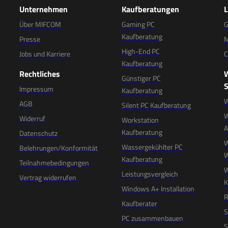
Unternehmen
Kaufberatungen
Über MIFCOM
Gaming PC
G
Kaufberatung
Presse
M
High-End PC
Jobs und Karriere
C
Kaufberatung
Rechtliches
Günstiger PC
S
Impressum
Kaufberatung
W
AGB
Silent PC Kaufberatung
W
Widerruf
Workstation
Kaufberatung
Datenschutz
W
Wassergekühlter PC
Belehrungen/Konformität
W
Kaufberatung
Teilnahmebedingungen
W
Leistungsvergleich
Vertrag widerrufen
K
Windows A+ Installation
R
Kaufberater
S
PC zusammenbauen
S