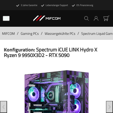
3 Jahre Garantie
Lebenslanger Support
0% Finanzierung
/
/
/
MIFCOM
Gaming PCs
Wassergekühlte PCs
Spectrum Liquid Gam
Konfiguration:
Spectrum iCUE LINK Hydro X
Ryzen 9 9950X3D2 - RTX 5090