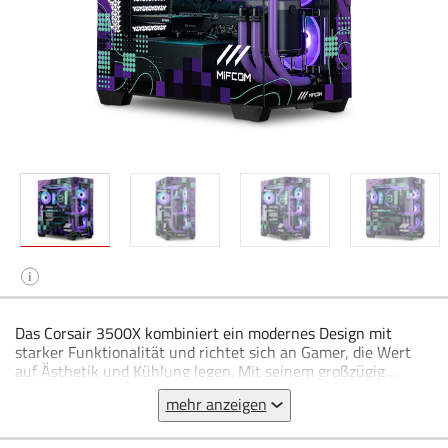
i
Das Corsair 3500X kombiniert ein modernes Design mit
starker Funktionalität und richtet sich an Gamer, die Wert
auf Ästhetik und Kühlung legen. Mit seinem großzügig
dimensionierten Innenraum und drei Glasflächen präsentiert
mehr anzeigen
sich das Gehäuse besonders offen und eignet sich ideal, um
leistungsstarke Komponenten wirkungsvoll in Szene zu
setzen. Dank der Integration von vier Corsair iCUE LINK LX