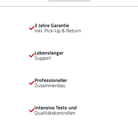
intuitive Layout für eine reibungslose Installation und ein
exzellentes Gaming-Erlebnis sorgen.
3 Jahre Garantie
inkl. Pick-Up & Return
Lebenslanger
Support
Professioneller
Zusammenbau
Intensive Tests und
Qualitätskontrollen