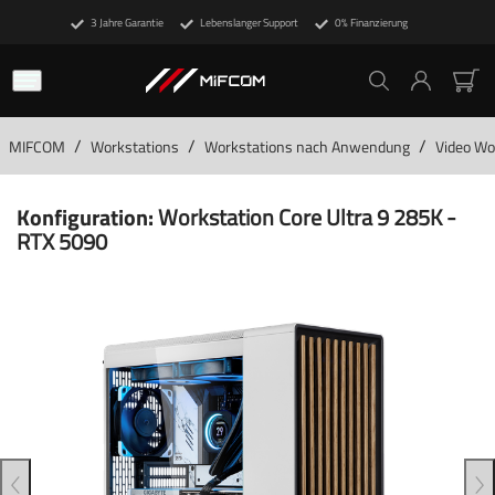
3 Jahre Garantie
Lebenslanger Support
0% Finanzierung
/
/
/
MIFCOM
Workstations
Workstations nach Anwendung
Video Wo
Konfiguration:
Workstation Core Ultra 9 285K -
RTX 5090