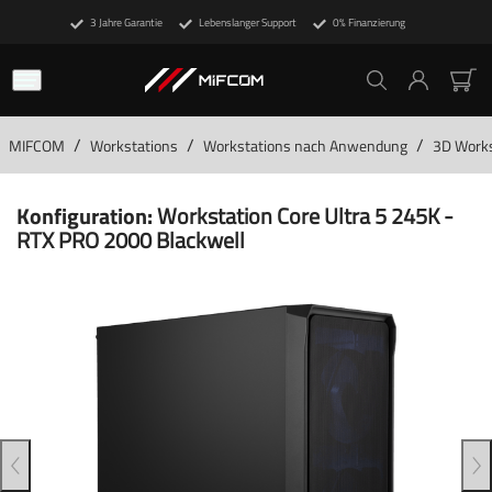
3 Jahre Garantie
Lebenslanger Support
0% Finanzierung
/
/
/
MIFCOM
Workstations
Workstations nach Anwendung
3D Works
Konfiguration:
Workstation Core Ultra 5 245K -
RTX PRO 2000 Blackwell