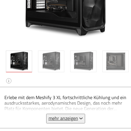
i
Erlebe mit dem Meshify 3 XL fortschrittliche Kühlung und ein
ausdrucksstarkes, aerodynamisches Design, das noch mehr
Platz für Komponenten bietet. Die neue Generation der
vielfach ausgezeichneten Meshify-Serie verfügt über
mehr anzeigen
zahlreiche technische Upgrades, drei leistungsstarke
Momentum-Lüfter und ein weiterentwickeltes elegantes
Mesh-Frontpanel mit Facetten-Struktur