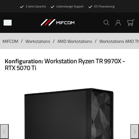
3 Jahre Garantie
Lebenslanger Support
0% Finanzierung
/
/
/
MIFCOM
Workstations
AMD Workstations
Workstations AMD Th
Konfiguration:
Workstation Ryzen TR 9970X -
RTX 5070 Ti