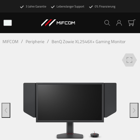
3 Jahre Garantie
Lebenslanger Support
0% Finanzierung
Beschreibung
Technische Details
Finanzierung
/
/
MIFCOM
Peripherie
BenQ Zowie XL2546X+ Gaming Monitor