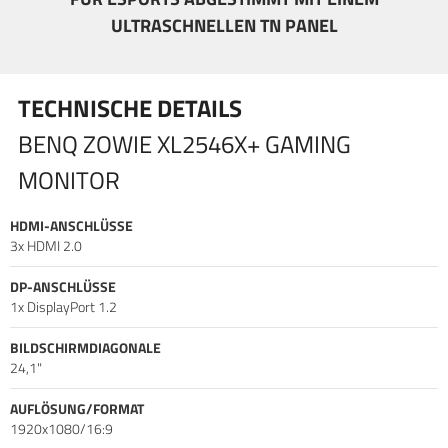
die Sichtschutzblende, dass einfallendes Licht das Bild
ULTRASCHNELLEN TN PANEL
beeinträchtigt. Ein ergonomischer, besonders robuster,
kugelgelagerter Standfuß verhindert Ermüdung auch nach
längeren Games, da man diesen in der Höhe verstellen,
TECHNISCHE DETAILS
neigen und drehen kann.
BENQ ZOWIE XL2546X+ GAMING
MONITOR
HDMI-ANSCHLÜSSE
3x HDMI 2.0
DP-ANSCHLÜSSE
1x DisplayPort 1.2
BILDSCHIRMDIAGONALE
24,1"
AUFLÖSUNG/FORMAT
1920x1080/16:9