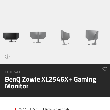
i
ID:
102406
BenQ Zowie XL2546X+ Gaming
Monitor
24,1" (61,2cm) Bildschirmdiagonale