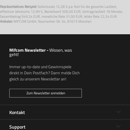
Repräsentatives Beispiel:
Sollzinssatz
12,28 % p.a.
fest für die gesamte Laufzeit,
effektiver Jahreszins
12,99 %
, Bestellwert
500,00 EUR
, Vertragslaufzeit
18 Monate
,
Gesamtbetrag
549,24 EUR
, monatliche Rate
31,00 EUR
, letzte Rate
22,24 EUR.
Anbieter:
MIFCOM GmbH, Neumarkter Str. 34, 81673 München
Mifcom Newsletter
-
Wissen, was
geht!
Immer up-to-date und Gewinnspiele
direkt in Dein Postfach? Dann melde Dich
gleich zu unserem Newsletter an!
Zum Newsletter anmelden
Kontakt
Support