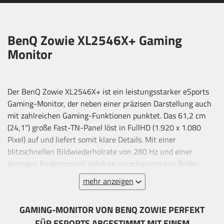
BenQ Zowie XL2546X+ Gaming
Monitor
Der BenQ Zowie XL2546X+ ist ein leistungsstarker eSports
Gaming-Monitor, der neben einer präzisen Darstellung auch
mit zahlreichen Gaming-Funktionen punktet. Das 61,2 cm
(24,1") große Fast-TN-Panel löst in FullHD (1.920 x 1.080
Pixel) auf und liefert somit klare Details. Mit einer
blitzschnellen Bildwiederholrate von 280 Hz und einer
geringen Reaktionszeit gehören verschwommene Bilder,
Lags oder Ruckler der Vergangenheit an. Der Zowie
mehr anzeigen
XL2546X+ verbessert mittels DynamicAccuracy 2 (DyAc2)
und Black eQualizer die Darstellung der Bilder, sodass
GAMING-MONITOR VON BENQ ZOWIE PERFEKT
Frames schneller aktualisiert werden und Gegner sich nicht
FÜR ESPORTS ABGESTIMMT MIT EINEM
länger im Schatten verstecken können. Außerdem verhindert