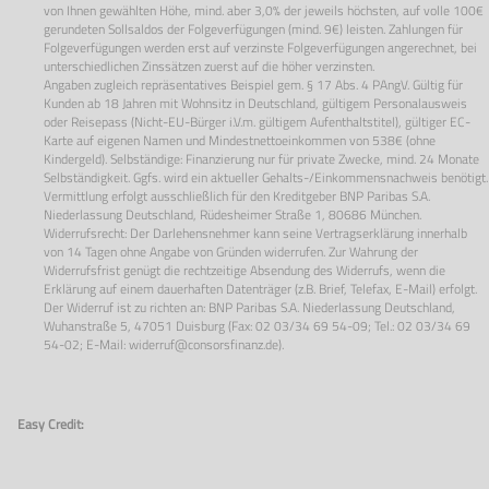
von Ihnen gewählten Höhe, mind. aber 3,0% der jeweils höchsten, auf volle 100€
gerundeten Sollsaldos der Folgeverfügungen (mind. 9€) leisten. Zahlungen für
Folgeverfügungen werden erst auf verzinste Folgeverfügungen angerechnet, bei
unterschiedlichen Zinssätzen zuerst auf die höher verzinsten.
Angaben zugleich repräsentatives Beispiel gem. § 17 Abs. 4 PAngV. Gültig für
Kunden ab 18 Jahren mit Wohnsitz in Deutschland, gültigem Personalausweis
oder Reisepass (Nicht-EU-Bürger i.V.m. gültigem Aufenthaltstitel), gültiger EC-
Karte auf eigenen Namen und Mindestnettoeinkommen von 538€ (ohne
Kindergeld). Selbständige: Finanzierung nur für private Zwecke, mind. 24 Monate
Selbständigkeit. Ggfs. wird ein aktueller Gehalts-/Einkommensnachweis benötigt.
Vermittlung erfolgt ausschließlich für den Kreditgeber BNP Paribas S.A.
Niederlassung Deutschland, Rüdesheimer Straße 1, 80686 München.
Widerrufsrecht: Der Darlehensnehmer kann seine Vertragserklärung innerhalb
von 14 Tagen ohne Angabe von Gründen widerrufen. Zur Wahrung der
Widerrufsfrist genügt die rechtzeitige Absendung des Widerrufs, wenn die
Erklärung auf einem dauerhaften Datenträger (z.B. Brief, Telefax, E-Mail) erfolgt.
Der Widerruf ist zu richten an: BNP Paribas S.A. Niederlassung Deutschland,
Wuhanstraße 5, 47051 Duisburg (Fax: 02 03/34 69 54-09; Tel.: 02 03/34 69
54-02; E-Mail:
widerruf@consorsfinanz.de
).
Easy Credit: