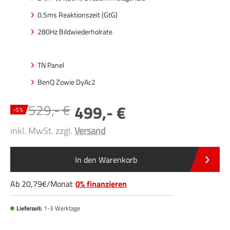
0,5ms Reaktionszeit (GtG)
280Hz Bildwiederholrate
TN Panel
BenQ Zowie DyAc2
529
,-
499
,-
-
5
%
inkl. MwSt. zzgl.
Versand
In den Warenkorb
Ab
20
,79
/
Monat
0% finanzieren
Lieferzeit:
1-3 Werktage