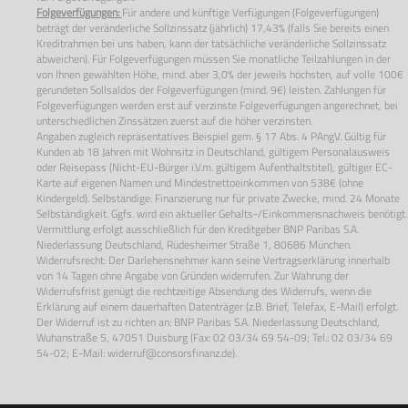
Folgeverfügungen:
Für andere und künftige Verfügungen (Folgeverfügungen)
beträgt der veränderliche Sollzinssatz (jährlich) 17,43% (falls Sie bereits einen
Kreditrahmen bei uns haben, kann der tatsächliche veränderliche Sollzinssatz
abweichen). Für Folgeverfügungen müssen Sie monatliche Teilzahlungen in der
von Ihnen gewählten Höhe, mind. aber 3,0% der jeweils höchsten, auf volle 100€
gerundeten Sollsaldos der Folgeverfügungen (mind. 9€) leisten. Zahlungen für
Folgeverfügungen werden erst auf verzinste Folgeverfügungen angerechnet, bei
unterschiedlichen Zinssätzen zuerst auf die höher verzinsten.
Angaben zugleich repräsentatives Beispiel gem. § 17 Abs. 4 PAngV. Gültig für
Kunden ab 18 Jahren mit Wohnsitz in Deutschland, gültigem Personalausweis
oder Reisepass (Nicht-EU-Bürger i.V.m. gültigem Aufenthaltstitel), gültiger EC-
Karte auf eigenen Namen und Mindestnettoeinkommen von 538€ (ohne
Kindergeld). Selbständige: Finanzierung nur für private Zwecke, mind. 24 Monate
Selbständigkeit. Ggfs. wird ein aktueller Gehalts-/Einkommensnachweis benötigt.
Vermittlung erfolgt ausschließlich für den Kreditgeber BNP Paribas S.A.
Niederlassung Deutschland, Rüdesheimer Straße 1, 80686 München.
Widerrufsrecht: Der Darlehensnehmer kann seine Vertragserklärung innerhalb
von 14 Tagen ohne Angabe von Gründen widerrufen. Zur Wahrung der
Widerrufsfrist genügt die rechtzeitige Absendung des Widerrufs, wenn die
Erklärung auf einem dauerhaften Datenträger (z.B. Brief, Telefax, E-Mail) erfolgt.
Der Widerruf ist zu richten an: BNP Paribas S.A. Niederlassung Deutschland,
Wuhanstraße 5, 47051 Duisburg (Fax: 02 03/34 69 54-09; Tel.: 02 03/34 69
54-02; E-Mail:
widerruf@consorsfinanz.de
).