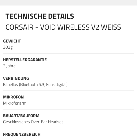
geeignet, sondern bietet auch eine benutzerfreundliche
Handhabung und eine ansprechende Klangqualität, die das
TECHNISCHE DETAILS
Spielerlebnis bereichert.
CORSAIR - VOID WIRELESS V2 WEISS
GEWICHT
303g
HERSTELLERGARANTIE
2 Jahre
VERBINDUNG
Kabellos (Bluetooth 5.3, Funk digital)
MIKROFON
Mikrofonarm
BAUART/BAUFORM
Geschlossenes Over-Ear Headset
FREQUENZBEREICH