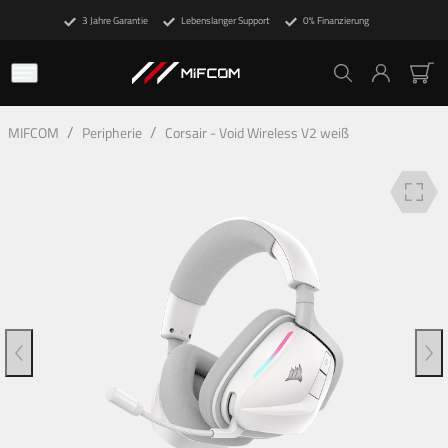
3 Jahre Garantie
Lebenslanger Support
0% Finanzierung
Beschreibung
Technische Details
Finanzierung
/
/
MIFCOM
Peripherie
Corsair - Void Wireless V2 weiß