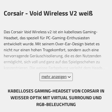
Corsair - Void Wireless V2 weiß
Das Corsair Void Wireless v2 ist ein kabelloses Gaming-
Headset, das speziell für PC-Gaming-Enthusiasten
entwickelt wurde. Mit seinem Over-Ear-Design bietet es
nicht nur einen hohen Tragekomfort, sondern auch eine
hervorragende Geräuschisolierung, die es den Nutzenden
ermöglicht, sich voll und ganz auf das Spielgeschehen zu
konzentrieren. Die weisse Farbgebung verleiht dem Headset
ein modernes und ansprechendes Aussehen, das sich gut in
mehr anzeigen
verschiedene Gaming-Setups integrieren lässt. Ausgestattet
mit fortschrittlicher kabelloser Technologie, ermöglicht das
KABELLOSES GAMING-HEADSET VON CORSAIR IN
VOID Wireless v2 eine flexible Bewegungsfreiheit ohne
WEISSER OPTIK MIT VIRTUAL SURROUND UND
störende Kabel. Die Verbindung erfolgt über USB-C, was eine
schnelle und zuverlässige Datenübertragung gewährleistet.
RGB-BELEUCHTUNG
Dieses Headset ist nicht nur für lange Gaming-Sessions