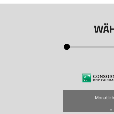
WÄH
Monatlich
-