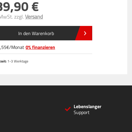
89
,90
 MwSt. zzgl.
Versand
In den Warenkorb
,55
/
Monat
0% finanzieren
zeit:
1-3 Werktage
Lebenslanger
Support