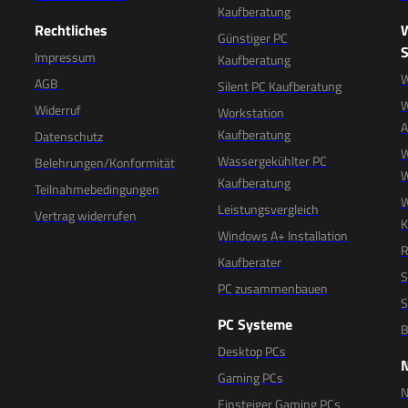
Kaufberatung
Rechtliches
Günstiger PC
S
Impressum
Kaufberatung
W
AGB
Silent PC Kaufberatung
W
Widerruf
Workstation
Kaufberatung
Datenschutz
W
Wassergekühlter PC
Belehrungen/Konformität
W
Kaufberatung
Teilnahmebedingungen
W
Leistungsvergleich
Vertrag widerrufen
K
Windows A+ Installation
R
Kaufberater
S
PC zusammenbauen
S
PC Systeme
B
Desktop PCs
Gaming PCs
N
Einsteiger Gaming PCs