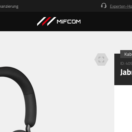
nanzierung
Experten-Ho
Beschreibung
Technische Details
Finanzierung
Kab
ID:
40
Jab