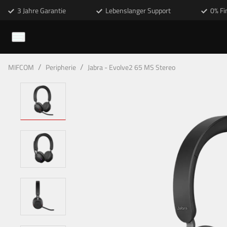
3 Jahre Garantie
Lebenslanger Support
0% Fi
/
/
MIFCOM
Peripherie
Jabra - Evolve2 65 MS Stereo