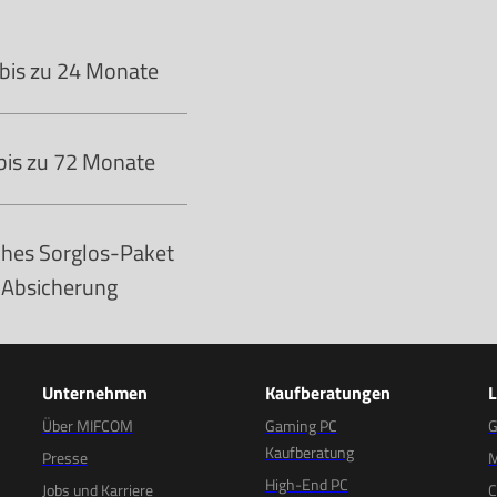
 bis zu 24 Monate
 bis zu 72 Monate
ches Sorglos-Paket
n Absicherung
Unternehmen
Kaufberatungen
Über MIFCOM
Gaming PC
G
Kaufberatung
Presse
M
High-End PC
Jobs und Karriere
C