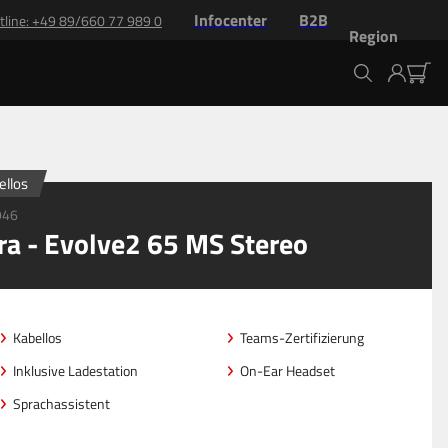
Infocenter
B2B
tline
: +
49 89/660 77 989 0
Region
ellos
946
ra - Evolve2 65 MS Stereo
Kabellos
Teams-Zertifizierung
Inklusive Ladestation
On-Ear Headset
Sprachassistent