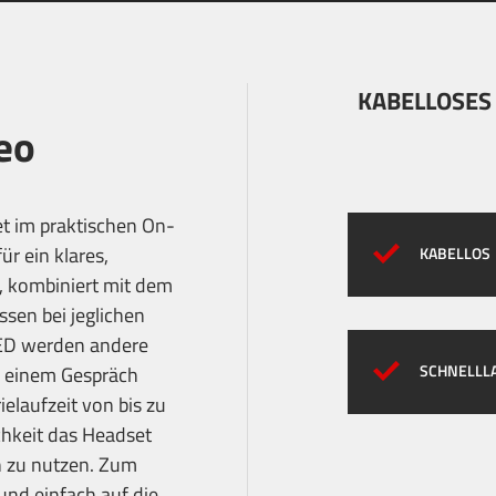
KABELLOSES
eo
et im praktischen On-
r ein klares,
KABELLOS
, kombiniert mit dem
ssen bei jeglichen
LED werden andere
SCHNELLL
 einem Gespräch
ielaufzeit von bis zu
chkeit das Headset
h zu nutzen. Zum
und einfach auf die