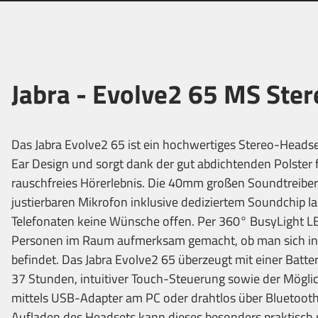
Jabra - Evolve2 65 MS Ster
Das Jabra Evolve2 65 ist ein hochwertiges Stereo-Heads
Ear Design und sorgt dank der gut abdichtenden Polster fü
rauschfreies Hörerlebnis. Die 40mm großen Soundtreiber
justierbaren Mikrofon inklusive dediziertem Soundchip la
Telefonaten keine Wünsche offen. Per 360° BusyLight 
Personen im Raum aufmerksam gemacht, ob man sich in
befindet. Das Jabra Evolve2 65 überzeugt mit einer Batter
37 Stunden, intuitiver Touch-Steuerung sowie der Mögli
mittels USB-Adapter am PC oder drahtlos über Bluetoot
Aufladen des Headsets kann dieses besonders praktisch 