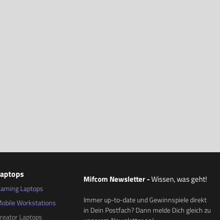
Laptops
Mifcom Newsletter
-
Wissen, was geht!
aming Laptops
Immer up-to-date und Gewinnspiele direkt
obile Workstations
in Dein Postfach? Dann melde Dich gleich zu
reator Laptops