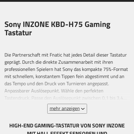
Sony INZONE KBD-H75 Gaming
Tastatur
Die Partnerschaft mit Fnatic hat jedes Detail dieser Tastatur
geprägt. Durch die direkte Zusammenarbeit mit ihren
professionellen Spielern hat Sony das kompakte 75%-Format
mit schnellem, konstantem Tippen fein abgestimmt und an
das Tempo und den Druck von Turnieren angepasst.
Anpassbarer Auslösepunkt. Wähle den perfekten
Tastendruck. Passe den Auslösepunkt zwischen 0,1 bis 3,4
mm an, um vollständige Kontrolle über Deine
mehr anzeigen
Reaktionsgeschwindigkeit und Dein Spielgefühl zu erhalten
– ob Du nun Deine Bewegungen verfeinerst oder Befehle
HIGH-END GAMING-TASTATUR VON SONY INZONE
abfeuerst. Rapid Trigger mit Anschlagskontrolle. Der
MIT HALL EFFEKT SENSOREN UND
Schalter-Anschlag wurde basierend auf dem Feedback von