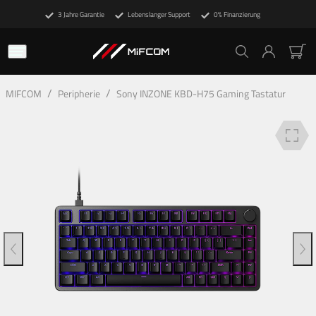
3 Jahre Garantie
Lebenslanger Support
0% Finanzierung
Beschreibung
Technische Details
Finanzierung
/
/
MIFCOM
Peripherie
Sony INZONE KBD-H75 Gaming Tastatur