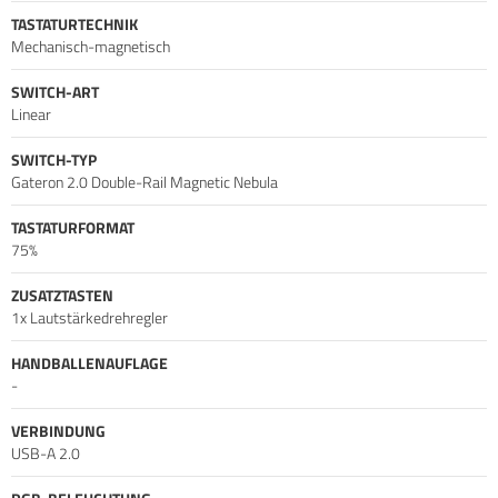
reaktionsschnelle Steuerung und präzise Eingabezeiten
TASTATURTECHNIK
selbst unter Druck gewährleistet.
Mechanisch-magnetisch
SWITCH-ART
Linear
SWITCH-TYP
Gateron 2.0 Double-Rail Magnetic Nebula
TASTATURFORMAT
75%
ZUSATZTASTEN
1x Lautstärkedrehregler
HANDBALLENAUFLAGE
-
VERBINDUNG
USB-A 2.0