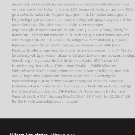
abweichen). Für Folgeverfügungen müssen Sie monatliche Teilzahlungen in der
von Ihnen gewählten Höhe, mind. aber 3,0% der jeweils höchsten, auf volle 100€
gerundeten Sollsaldos der Folgeverfügungen (mind. 9€) leisten. Zahlungen für
Folgeverfügungen werden erst auf verzinste Folgeverfügungen angerechnet, bei
unterschiedlichen Zinssätzen zuerst auf die höher verzinsten.
Angaben zugleich repräsentatives Beispiel gem. § 17 Abs. 4 PAngV. Gültig für
Kunden ab 18 Jahren mit Wohnsitz in Deutschland, gültigem Personalausweis
oder Reisepass (Nicht-EU-Bürger i.V.m. gültigem Aufenthaltstitel), gültiger EC-
Karte auf eigenen Namen und Mindestnettoeinkommen von 538€ (ohne
Kindergeld). Selbständige: Finanzierung nur für private Zwecke, mind. 24 Monate
Selbständigkeit. Ggfs. wird ein aktueller Gehalts-/Einkommensnachweis benötigt.
Vermittlung erfolgt ausschließlich für den Kreditgeber BNP Paribas S.A.
Niederlassung Deutschland, Rüdesheimer Straße 1, 80686 München.
Widerrufsrecht: Der Darlehensnehmer kann seine Vertragserklärung innerhalb
von 14 Tagen ohne Angabe von Gründen widerrufen. Zur Wahrung der
Widerrufsfrist genügt die rechtzeitige Absendung des Widerrufs, wenn die
Erklärung auf einem dauerhaften Datenträger (z.B. Brief, Telefax, E-Mail) erfolgt.
Der Widerruf ist zu richten an: BNP Paribas S.A. Niederlassung Deutschland,
Wuhanstraße 5, 47051 Duisburg (Fax: 02 03/34 69 54-09; Tel.: 02 03/34 69
54-02; E-Mail:
widerruf@consorsfinanz.de
).
Mifcom Newsletter
-
Wissen, was