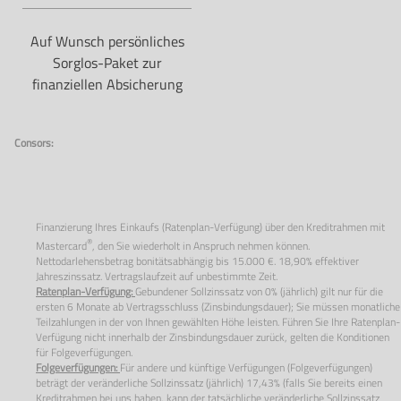
Auf Wunsch persönliches
Sorglos-Paket zur
finanziellen Absicherung
Consors:
Finanzierung Ihres Einkaufs (Ratenplan-Verfügung) über den Kreditrahmen mit
®
Mastercard
, den Sie wiederholt in Anspruch nehmen können.
Nettodarlehensbetrag bonitätsabhängig bis 15.000 €. 18,90% effektiver
Jahreszinssatz. Vertragslaufzeit auf unbestimmte Zeit.
Ratenplan-Verfügung:
Gebundener Sollzinssatz von
0%
(jährlich) gilt nur für die
ersten
6
Monate ab Vertragsschluss (Zinsbindungsdauer); Sie müssen monatliche
Teilzahlungen in der von Ihnen gewählten Höhe leisten. Führen Sie Ihre Ratenplan-
Verfügung nicht innerhalb der Zinsbindungsdauer zurück, gelten die Konditionen
für Folgeverfügungen.
Folgeverfügungen:
Für andere und künftige Verfügungen (Folgeverfügungen)
beträgt der veränderliche Sollzinssatz (jährlich) 17,43% (falls Sie bereits einen
Kreditrahmen bei uns haben, kann der tatsächliche veränderliche Sollzinssatz