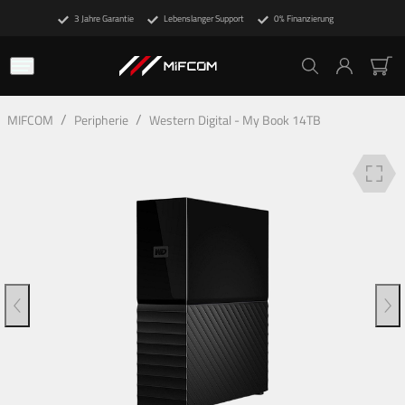
3 Jahre Garantie
Lebenslanger Support
0% Finanzierung
Beschreibung
Technische Details
Finanzierung
/
/
MIFCOM
Peripherie
Western Digital - My Book 14TB