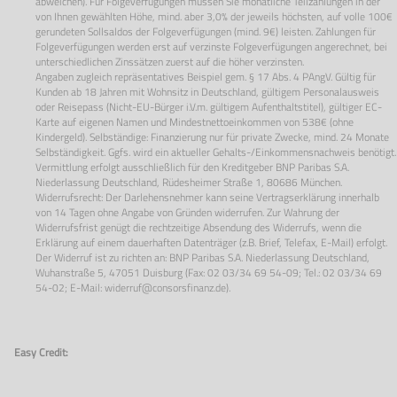
abweichen). Für Folgeverfügungen müssen Sie monatliche Teilzahlungen in der
von Ihnen gewählten Höhe, mind. aber 3,0% der jeweils höchsten, auf volle 100€
gerundeten Sollsaldos der Folgeverfügungen (mind. 9€) leisten. Zahlungen für
Folgeverfügungen werden erst auf verzinste Folgeverfügungen angerechnet, bei
unterschiedlichen Zinssätzen zuerst auf die höher verzinsten.
Angaben zugleich repräsentatives Beispiel gem. § 17 Abs. 4 PAngV. Gültig für
Kunden ab 18 Jahren mit Wohnsitz in Deutschland, gültigem Personalausweis
oder Reisepass (Nicht-EU-Bürger i.V.m. gültigem Aufenthaltstitel), gültiger EC-
Karte auf eigenen Namen und Mindestnettoeinkommen von 538€ (ohne
Kindergeld). Selbständige: Finanzierung nur für private Zwecke, mind. 24 Monate
Selbständigkeit. Ggfs. wird ein aktueller Gehalts-/Einkommensnachweis benötigt.
Vermittlung erfolgt ausschließlich für den Kreditgeber BNP Paribas S.A.
Niederlassung Deutschland, Rüdesheimer Straße 1, 80686 München.
Widerrufsrecht: Der Darlehensnehmer kann seine Vertragserklärung innerhalb
von 14 Tagen ohne Angabe von Gründen widerrufen. Zur Wahrung der
Widerrufsfrist genügt die rechtzeitige Absendung des Widerrufs, wenn die
Erklärung auf einem dauerhaften Datenträger (z.B. Brief, Telefax, E-Mail) erfolgt.
Der Widerruf ist zu richten an: BNP Paribas S.A. Niederlassung Deutschland,
Wuhanstraße 5, 47051 Duisburg (Fax: 02 03/34 69 54-09; Tel.: 02 03/34 69
54-02; E-Mail:
widerruf@consorsfinanz.de
).
Easy Credit: