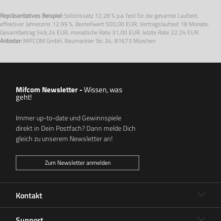
Repräsentatives Beispiel:
Sollzinssatz
12,28 % p.a.
fest für die gesamte Laufzeit,
effektiver Jahreszins
12,99 %
, Bestellwert
500,00 EUR
, Vertragslaufzeit
18 Monate
,
Gesamtbetrag
549,24 EUR
, monatliche Rate
31,00 EUR
, letzte Rate
22,24 EUR.
Anbieter:
MIFCOM GmbH, Neumarkter Str. 34, 81673 München
Mifcom Newsletter -
Wissen, was
geht!
Immer up-to-date und Gewinnspiele
direkt in Dein Postfach? Dann melde Dich
gleich zu unserem Newsletter an!
Zum Newsletter anmelden
Kontakt
Support