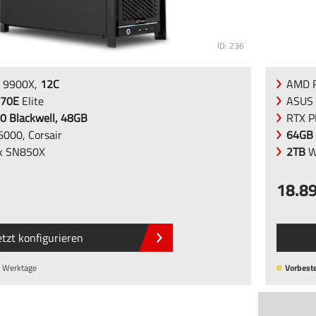
ID: 236
 9900X,
12C
AMD R
70E
Elite
ASUS
0 Blackwell, 48GB
RTX 
000, Corsair
64GB
k SN850X
2TB
W
18.8
etzt konfigurieren
 Werktage
Vorbeste