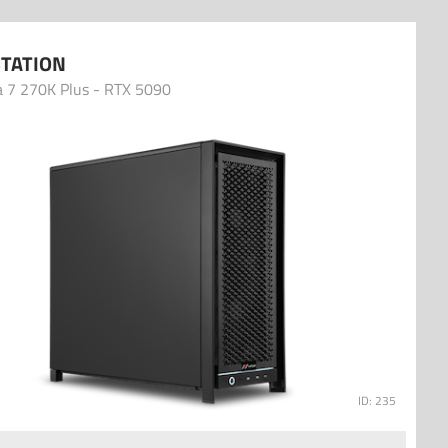
TATION
a 7 270K Plus - RTX 5090
ID: 235