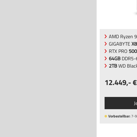
AMD Ryzen 9
GIGABYTE
X8
RTX PRO
500
64GB
DDR5-6
2TB
WD Blac
12.449
,-
J
Vorbestellbar:
7-9