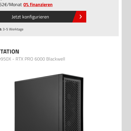
,62
/
Monat
0% finanzieren
Jetzt konfigurieren
t:
3-5 Werktage
TATION
9950X - RTX PRO 6000 Blackwell