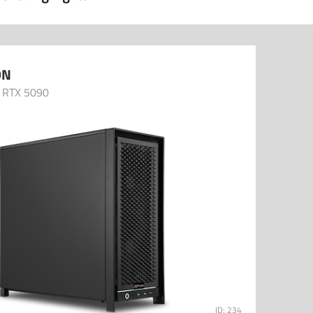
ON
- RTX 5090
ID: 234