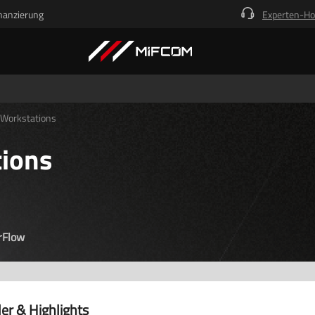
nanzierung
Experten-Ho
Kick-Ass Systeme
 Workstations
ions
rFlow
er & Highlights