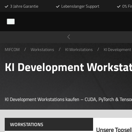
3 Jahre Garantie
Lebenslanger Support
0% Fi
/
/
/
MIFCOM
Workstations
KI Workstations
KI Development
KI Development Workstat
KI Development Workstations kaufen – CUDA, PyTorch & Tenso
WORKSTATIONS
Unsere Topsell