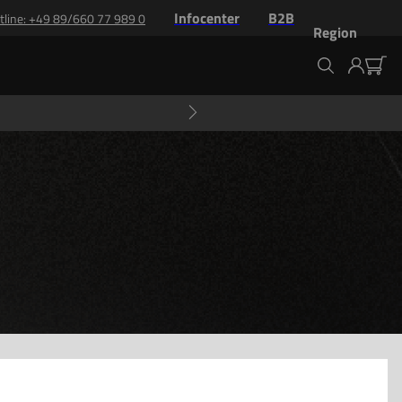
Infocenter
B2B
tline
: +
49 89/660 77 989 0
Region