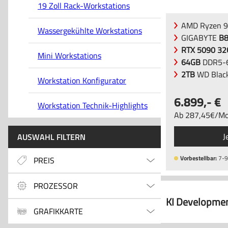
19 Zoll Rack-Workstations
AMD Ryzen 9
Wassergekühlte Workstations
GIGABYTE
B
RTX 5090 3
Mini Workstations
64GB
DDR5-6
2TB
WD Blac
Workstation Konfigurator
6.899
,-
Workstation Technik-Highlights
Ab
287
,45
/
Mo
J
AUSWAHL FILTERN
Vorbestellbar:
7-9
PREIS
PROZESSOR
KI Developmen
GRAFIKKARTE