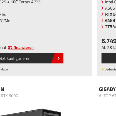
X925 +
10C
Cortex A725
Intel 
ASUS
R5x
RTX 5
 NVMe
64GB
2TB
W
6.74
nat
0% finanzieren
Ab
281
etzt konfigurieren
rktage
Vorbeste
ON
GIGABY
- RTX 5090
AI TOP 