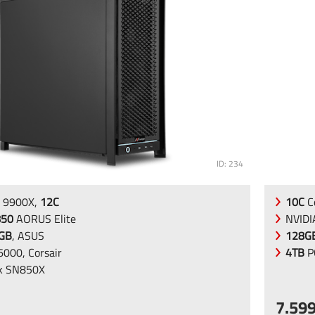
ID: 234
 9900X,
12C
10C
C
850
AORUS Elite
NVID
2GB
, ASUS
128G
000, Corsair
4TB
P
k SN850X
7.59