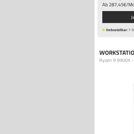
Ab
287
,45
/
Mo
J
Vorbestellbar:
7-9
WORKSTATI
Ryzen 9 9900X -