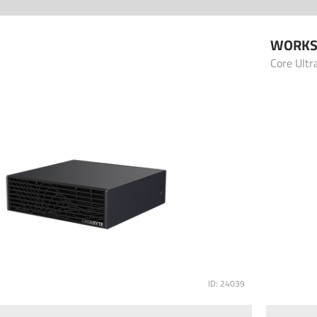
WORKS
Core Ultr
ID: 24039