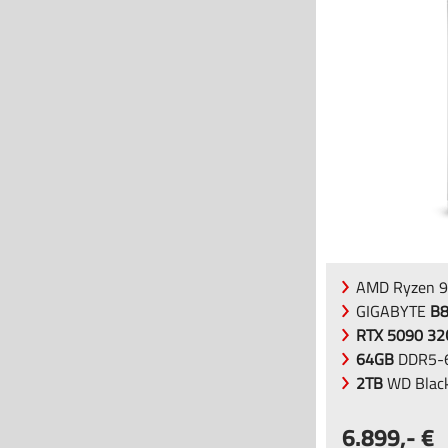
AMD Ryzen 9
GIGABYTE
B
RTX 5090 3
64GB
DDR5-6
2TB
WD Blac
6.899
,-