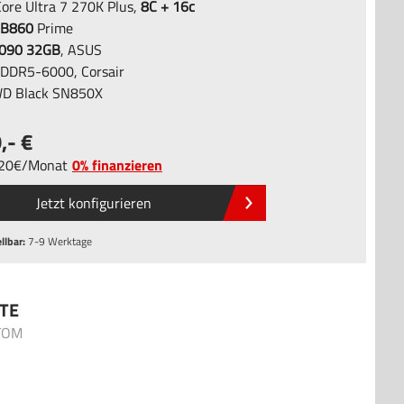
Core Ultra 7 270K Plus,
8C + 16c
B860
Prime
090 32GB
, ASUS
DDR5-6000, Corsair
D Black SN850X
9
,-
,20
/
Monat
0% finanzieren
Jetzt konfigurieren
llbar:
7-9 Werktage
TE
ATOM