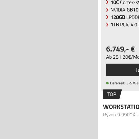
10C
Cortex-
NVIDIA
GB10
128GB
LPDD
1TB
PCIe 4.0
6.749
,-
Ab
281
,20
/
Mo
J
Lieferzeit:
3-5 We
TOP
WORKSTATI
Ryzen 9 9900X 