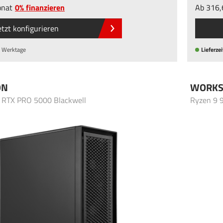
nat
0% finanzieren
Ab
316
etzt konfigurieren
Lieferzei
 Werktage
ON
WORKS
 RTX PRO 5000 Blackwell
Ryzen 9 