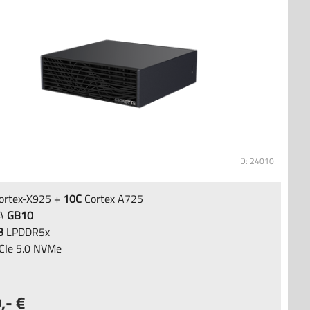
ID: 24010
ortex-X925 +
10C
Cortex A725
IA
GB10
B
LPDDR5x
CIe 5.0 NVMe
9
,-