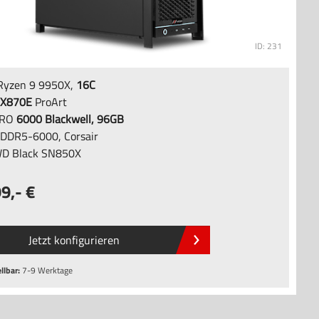
ID: 231
yzen 9 9950X,
16C
X870E
ProArt
PRO
6000 Blackwell, 96GB
DDR5-6000, Corsair
D Black SN850X
99
,-
Jetzt konfigurieren
llbar:
7-9 Werktage