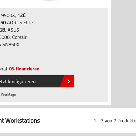
 9900X,
12C
850
AORUS Elite
2GB
, ASUS
000, Corsair
k SN850X
nat
0% finanzieren
etzt konfigurieren
 Werktage
t Workstations
1 - 7 von 7 Produkt