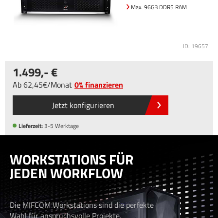
Max. 96GB DDR5 RAM
ID: 19657
1.499
,-
Ab
62
,45
/
Monat
0% finanzieren
Jetzt konfigurieren
Lieferzeit:
3-5 Werktage
WORKSTATIONS FÜR
JEDEN WORKFLOW
Die MIFCOM Workstations sind die perfekte
Wahl für anspruchsvolle Projekte.