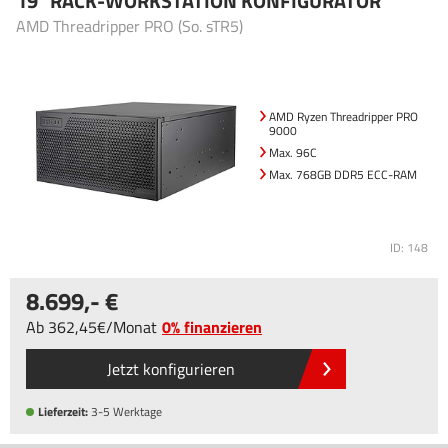
19" RACK-WORKSTATION KONFIGURATOR
AMD Threadripper PRO (So. sTR5)
AMD Ryzen Threadripper PRO
9000
Max. 96C
Max. 768GB DDR5 ECC-RAM
ID: 148
8.699
,-
Ab
362
,45
/Monat
0% finanzieren
Jetzt konfigurieren
Lieferzeit:
3-5 Werktage