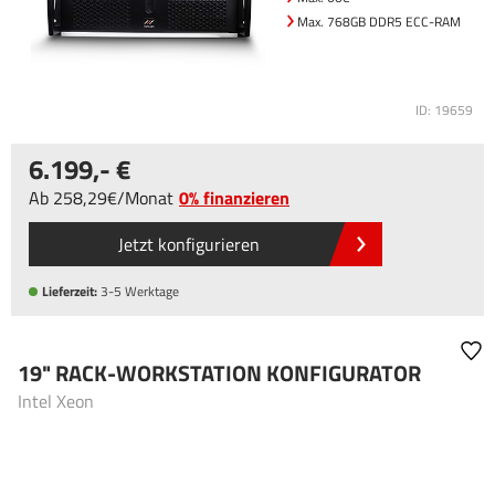
Max. 768GB DDR5 ECC-RAM
ID: 19659
6.199
,-
Ab
258
,29
/
Monat
0% finanzieren
Jetzt konfigurieren
Lieferzeit:
3-5 Werktage
19" RACK-WORKSTATION KONFIGURATOR
Intel Xeon