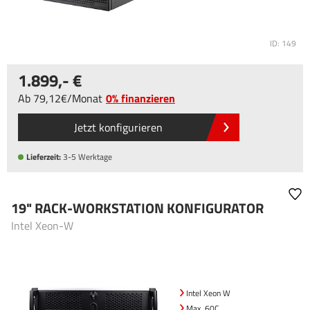
ID: 149
1.899
,-
Ab
79
,12
/
Monat
0% finanzieren
Jetzt konfigurieren
Lieferzeit:
3-5 Werktage
19" RACK-WORKSTATION KONFIGURATOR
Intel Xeon-W
Intel Xeon W
Max. 60C