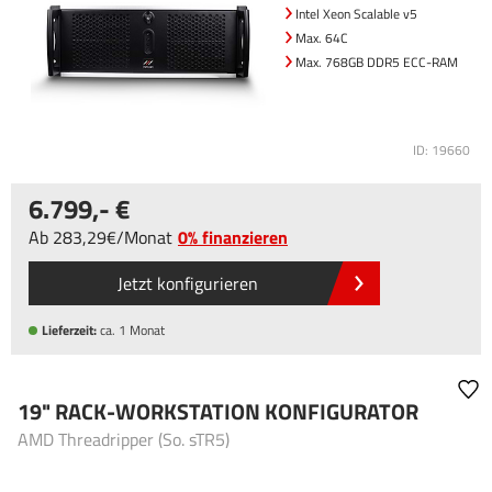
Intel Xeon Scalable v5
Max. 64C
Max. 768GB DDR5 ECC-RAM
ID: 19660
6.799
,-
Ab
283
,29
/
Monat
0% finanzieren
Jetzt konfigurieren
Lieferzeit:
ca. 1 Monat
19" RACK-WORKSTATION KONFIGURATOR
AMD Threadripper (So. sTR5)