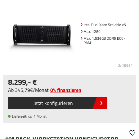
Intel Dual Xeon Scalable v5
Max. 128C
Max. 1.536GB DDR5 ECC-
RAM
ID: 19661
8.299
,-
Ab
345
,79
/
Monat
0% finanzieren
Jetzt konfigurieren
Lieferzeit:
ca. 1 Monat