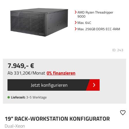
AMD Ryzen Threadripper
9000
Max. 64C
Max. 256GB DDR5 ECC-RAM
ID: 243
7.949
,-
Ab
331
,20
/
Monat
0% finanzieren
Jetzt konfigurieren
Lieferzeit:
3-5 Werktage
19" RACK-WORKSTATION KONFIGURATOR
Dual-Xeon