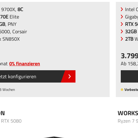
 9700X,
8C
Intel 
70E
Elite
Gigab
6GB
, PNY
RTX 5
000, Corsair
32GB
k SN850X
2TB
W
3.79
nat
0% finanzieren
Ab
158
etzt konfigurieren
 3 Wochen
Vorbeste
ON
WORKS
- RTX 5080
Ryzen 7 