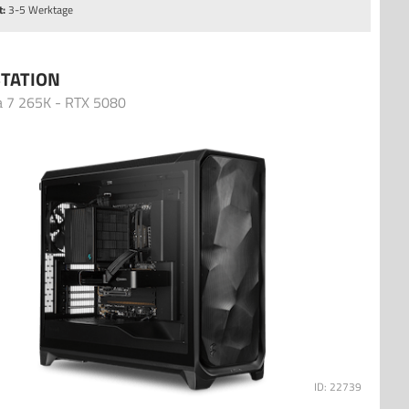
t:
3-5 Werktage
TATION
a 7 265K - RTX 5080
ID: 22739