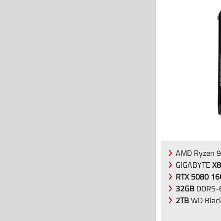
AMD Ryzen 9
GIGABYTE
X8
RTX 5080 1
32GB
DDR5-6
2TB
WD Blac