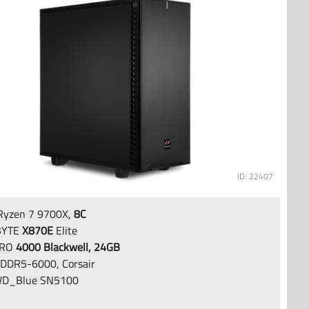
ID: 22407
yzen 7 9700X,
8C
BYTE
X870E
Elite
PRO
4000 Blackwell, 24GB
DDR5-6000, Corsair
D_Blue SN5100