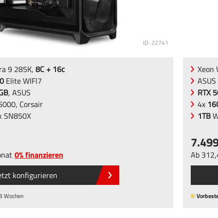
ID: 22741
tra 9 285K,
8C + 16c
Xeon
0
Elite WIFI7
ASUS
2GB
, ASUS
RTX 5
000, Corsair
4x
16
k SN850X
1TB
W
7.49
nat
0% finanzieren
Ab
312
etzt konfigurieren
 3 Wochen
Vorbeste