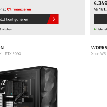
4.34
nat
0% finanzieren
Ab
181
etzt konfigurieren
 3 Wochen
Lieferzei
ON
WORKS
5K - RTX 5090
Xeon W5-