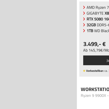
AMD Ryzen 7
GIGABYTE
X8
RTX 5080 1
32GB
DDR5-6
1TB
WD Blac
3.499
,-
Ab
145
,79
/
Mo
J
Vorbestellbar:
ca.
WORKSTATI
Ryzen 9 9900X 