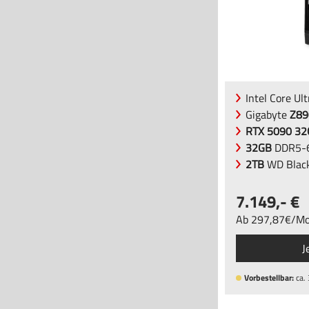
Intel Core Ul
Gigabyte
Z89
RTX 5090 3
32GB
DDR5-6
2TB
WD Blac
7.149
,-
Ab
297
,87
/
Mo
J
Vorbestellbar:
ca.