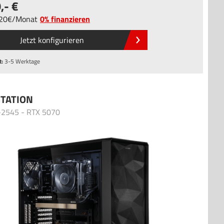
9
,-
,20
/
Monat
0% finanzieren
Jetzt konfigurieren
t:
3-5 Werktage
TATION
2545 - RTX 5070