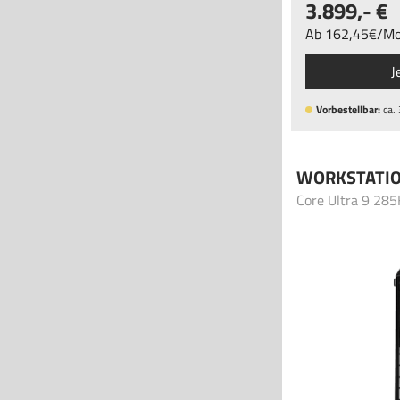
3.899
,-
Ab
162
,45
/
Mo
J
Vorbestellbar:
ca.
WORKSTATI
Core Ultra 9 28