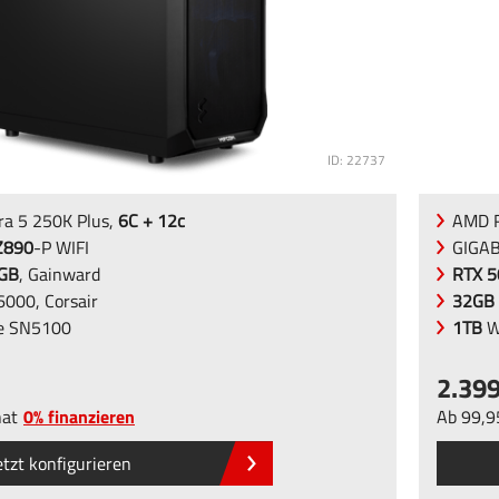
ID: 22737
tra 5 250K Plus,
6C + 12c
AMD R
Z890
-P WIFI
GIGA
2GB
, Gainward
RTX 5
000, Corsair
32GB
 SN5100
1TB
W
2.39
at
0% finanzieren
Ab
99
,9
etzt konfigurieren