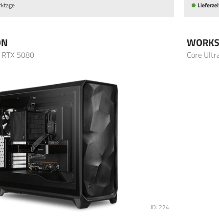
rktage
Lieferzei
ON
WORKS
- RTX 5080
Core Ultr
ID: 224