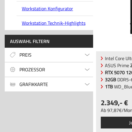
Workstation Konfigurator
Workstation Technik-Highlights
AUSWAHL FILTERN
PREIS
Intel Core Ul
ASUS Prime
PROZESSOR
RTX 5070 1
32GB
DDR5-6
GRAFIKKARTE
1TB
WD_Blue
2.349
,-
Ab
97
,87
/
Mon
J