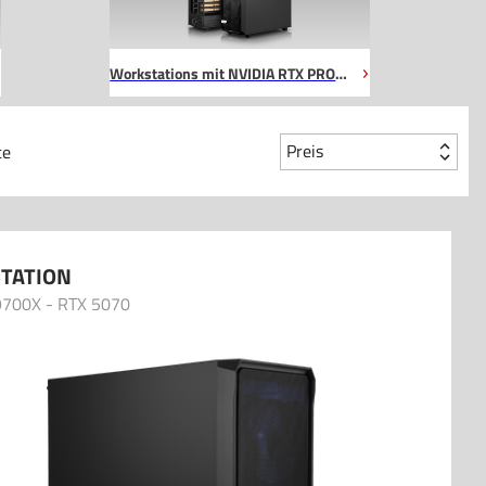
Workstations mit NVIDIA RTX PRO
6000
Preis
te
TATION
9700X - RTX 5070