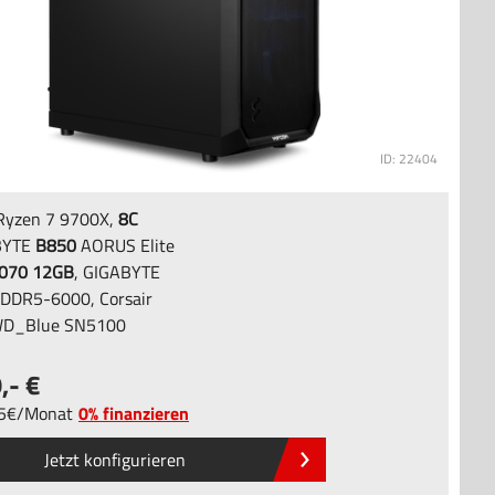
ID: 22404
yzen 7 9700X,
8C
BYTE
B850
AORUS Elite
070 12GB
, GIGABYTE
DDR5-6000, Corsair
D_Blue SN5100
9
,-
5
/
Monat
0% finanzieren
Jetzt konfigurieren