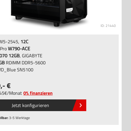
ID: 21440
 W5-2545,
12C
 Pro
W790-ACE
070 12GB
, GIGABYTE
GB
RDIMM DDR5-5600
D_Blue SN5100
9
,-
,45
/
Monat
0% finanzieren
Jetzt konfigurieren
llbar:
3-5 Werktage