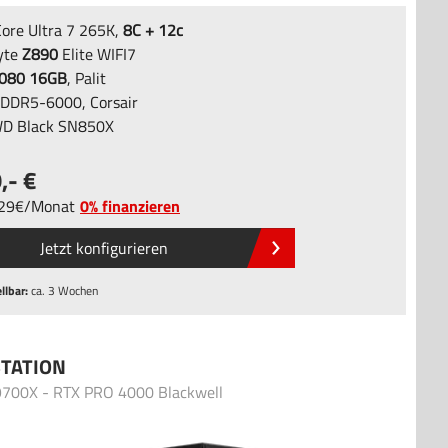
Core Ultra 7 265K,
8C + 12c
yte
Z890
Elite WIFI7
080 16GB
, Palit
DDR5-6000, Corsair
D Black SN850X
9
,-
,29
/
Monat
0% finanzieren
Jetzt konfigurieren
llbar:
ca. 3 Wochen
TATION
9700X - RTX PRO 4000 Blackwell