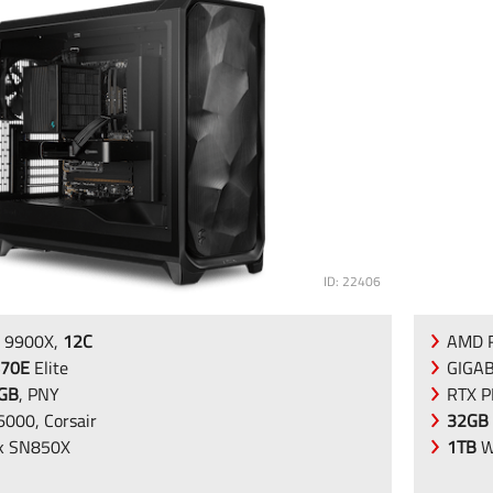
ID: 22406
 9900X,
12C
AMD R
70E
Elite
GIGA
6GB
, PNY
RTX 
000, Corsair
32GB
k SN850X
1TB
W