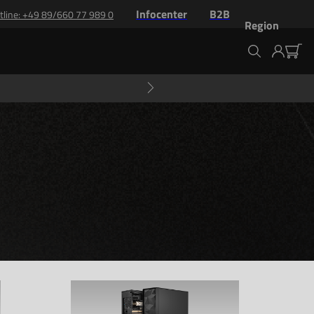
Infocenter
B2B
tline
: +
49 89/660 77 989 0
Region