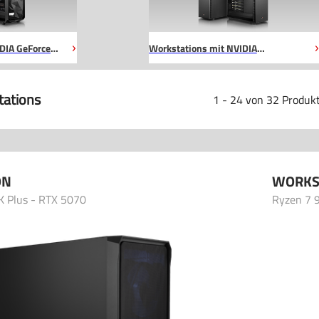
DIA GeForce
Workstations mit NVIDIA
Professional
tations
1 - 24 von 32 Produk
ON
WORKS
K Plus - RTX 5070
Ryzen 7 