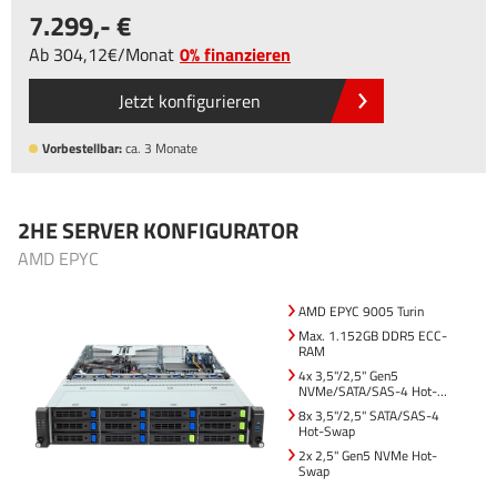
7.299
,-
Ab
304
,12
/
Monat
0% finanzieren
Jetzt konfigurieren
Vorbestellbar:
ca. 3 Monate
2HE SERVER KONFIGURATOR
AMD EPYC
AMD EPYC 9005 Turin
Max. 1.152GB DDR5 ECC-
RAM
4x 3,5"/2,5" Gen5
NVMe/SATA/SAS-4 Hot-
Swap
8x 3,5"/2,5" SATA/SAS-4
Hot-Swap
2x 2,5" Gen5 NVMe Hot-
Swap