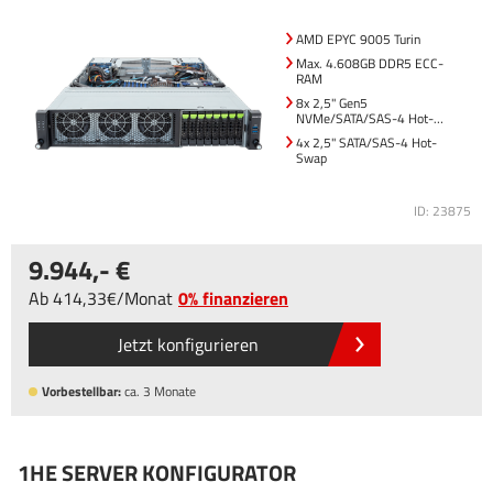
AMD EPYC 9005 Turin
Max. 4.608GB DDR5 ECC-
RAM
8x 2,5" Gen5
NVMe/SATA/SAS-4 Hot-
Swap
4x 2,5" SATA/SAS-4 Hot-
Swap
ID: 23875
9.944
,-
Ab
414
,33
/
Monat
0% finanzieren
Jetzt konfigurieren
Vorbestellbar:
ca. 3 Monate
1HE SERVER KONFIGURATOR