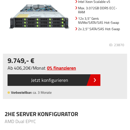
Intel Xeon Scalable v5
Max. 3.072GB DDR5 ECC-
RAM
12x 3,5" Gen4
NVMe/SATA/SAS Hot-Swap
2x 2,5" SATA/SAS Hot-Swap
ID: 23870
9.749
,-
Ab
406
,20
/
Monat
0% finanzieren
Jetzt konfigurieren
Vorbestellbar:
ca. 3 Monate
2HE SERVER KONFIGURATOR
AMD Dual EPYC