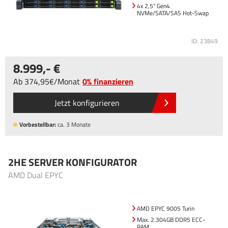
4x 2,5" Gen4
NVMe/SATA/SAS Hot-Swap
ID: 23849
8.999
,-
Ab
374
,95
/
Monat
0% finanzieren
Jetzt konfigurieren
Vorbestellbar:
ca. 3 Monate
2HE SERVER KONFIGURATOR
AMD Dual EPYC
AMD EPYC 9005 Turin
Max. 2.304GB DDR5 ECC-
RAM