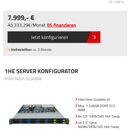
ID: 23874
7.999
,-
Ab
333
,29
/
Monat
0% finanzieren
Jetzt konfigurieren
Vorbestellbar:
ca. 3 Monate
1HE SERVER KONFIGURATOR
Intel Xeon Scalable
Intel Xeon Scalable v5
Max. 1.536GB DDR5 ECC-
RAM
8x 2,5" SATA/SAS Hot-Swap
4x 2,5" Gen4
NVMe/SATA/SAS Hot-Swap