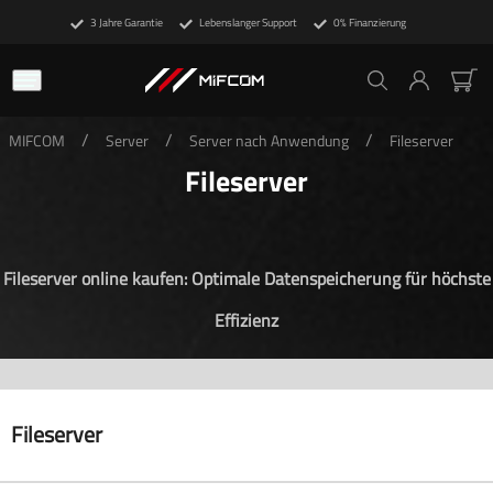
3 Jahre Garantie
Lebenslanger Support
0% Finanzierung
/
/
/
MIFCOM
Server
Server nach Anwendung
Fileserver
Fileserver
Fileserver online kaufen: Optimale Datenspeicherung für höchste
Effizienz
Fileserver