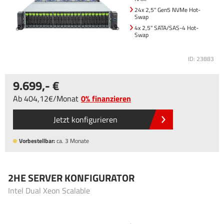
24x 2,5" Gen5 NVMe Hot-
Swap
4x 2,5" SATA/SAS-4 Hot-
Swap
ID: 23883
9.699
,-
Ab
404
,12
/
Monat
0% finanzieren
Jetzt konfigurieren
Vorbestellbar:
ca. 3 Monate
2HE SERVER KONFIGURATOR
Intel Dual Xeon Scalable