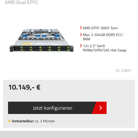
AMD Dual EPYC
AMD EPYC 9005 Turin
Max. 2.304GB DDR5 ECC-
RAM
12x 2,5" Gen5
NVMe/SATA/SAS Hot-Swap
ID: 23851
10.149
,-
Jetzt konfigurieren
Vorbestellbar:
ca. 3 Monate