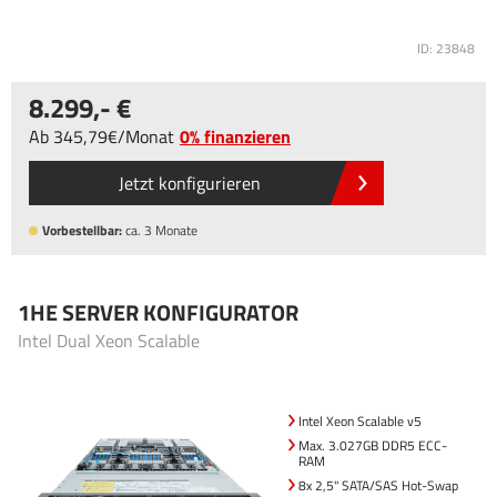
ID: 23848
8.299
,-
Ab
345
,79
/
Monat
0% finanzieren
Jetzt konfigurieren
Vorbestellbar:
ca. 3 Monate
1HE SERVER KONFIGURATOR
Intel Dual Xeon Scalable
Intel Xeon Scalable v5
Max. 3.027GB DDR5 ECC-
RAM
8x 2,5" SATA/SAS Hot-Swap