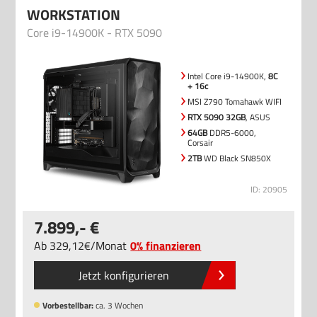
WORKSTATION
Core i9-14900K - RTX 5090
Intel Core i9-14900K,
8C
+ 16c
MSI Z790 Tomahawk WIFI
RTX 5090 32GB
, ASUS
64GB
DDR5-6000,
Corsair
2TB
WD Black SN850X
ID: 20905
7.899
,-
Ab
329
,12
/
Monat
0% finanzieren
Jetzt konfigurieren
Vorbestellbar:
ca. 3 Wochen