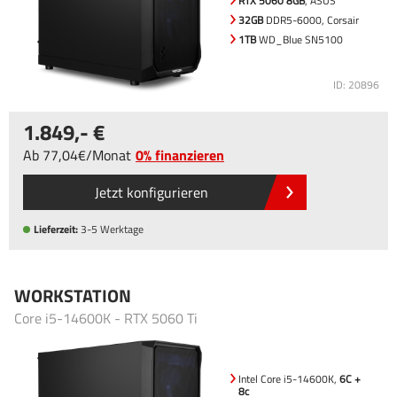
RTX 5060 8GB
, ASUS
32GB
DDR5-6000, Corsair
1TB
WD_Blue SN5100
ID: 20896
1.849
,-
Ab
77
,04
/
Monat
0% finanzieren
Jetzt konfigurieren
Lieferzeit:
3-5 Werktage
WORKSTATION
Core i5-14600K - RTX 5060 Ti
Intel Core i5-14600K,
6C +
8c