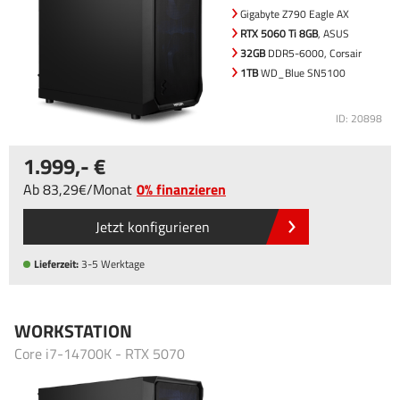
Gigabyte Z790 Eagle AX
RTX 5060 Ti 8GB
, ASUS
32GB
DDR5-6000, Corsair
1TB
WD_Blue SN5100
ID: 20898
1.999
,-
Ab
83
,29
/
Monat
0% finanzieren
Jetzt konfigurieren
Lieferzeit:
3-5 Werktage
WORKSTATION
Core i7-14700K - RTX 5070