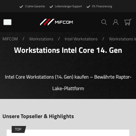
3 Jahre Garantie
Lebenslanger Support
0% Finanzierung
/
/
/
MIFCOM
Workstations
Intel Workstations
Workstations I
Workstations Intel Core 14. Gen
Intel Core Workstations (14. Gen) kaufen – Bewährte Raptor-
Lake-Plattform
Unsere Topseller & Highlights
TOP