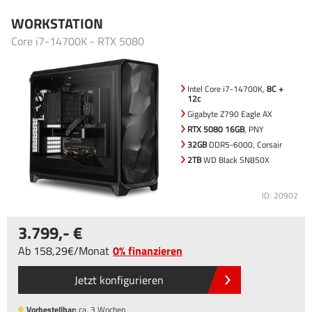
WORKSTATION
Core i7-14700K - RTX 5080
Intel Core i7-14700K,
8C +
12c
Gigabyte Z790 Eagle AX
RTX 5080 16GB
, PNY
32GB
DDR5-6000, Corsair
2TB
WD Black SN850X
ID: 20902
3.799
,-
Ab
158
,29
/
Monat
0% finanzieren
Jetzt konfigurieren
Vorbestellbar:
ca. 3 Wochen