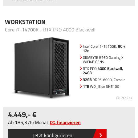
WORKSTATION
Core i7-14700K - RTX PRO 4000 Blackwell
Intel Core i7-14700K,
8C +
12c
GIGABYTE B760 Gaming X
WIFI6E GEN5
RTX PRO
4000 Blackwell,
24GB
32GB
DDR5-6000, Corsair
1TB
WD_Blue SN5100
ID: 20903
4.449
,-
Ab
185
,37
/
Monat
0% finanzieren
Jetzt konfigurieren