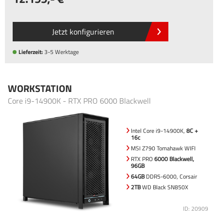
Jetzt konfigurieren
Lieferzeit:
3-5 Werktage
WORKSTATION
Core i9-14900K - RTX PRO 6000 Blackwell
Intel Core i9-14900K,
8C +
16c
MSI Z790 Tomahawk WIFI
RTX PRO
6000 Blackwell,
96GB
64GB
DDR5-6000, Corsair
2TB
WD Black SN850X
ID: 20909