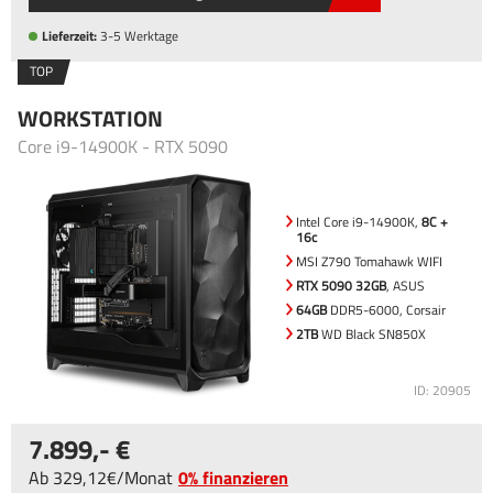
Lieferzeit:
3-5 Werktage
TOP
WORKSTATION
Core i9-14900K - RTX 5090
Intel Core i9-14900K,
8C +
16c
MSI Z790 Tomahawk WIFI
RTX 5090 32GB
, ASUS
64GB
DDR5-6000, Corsair
2TB
WD Black SN850X
ID: 20905
7.899
,-
Ab
329
,12
/
Monat
0% finanzieren