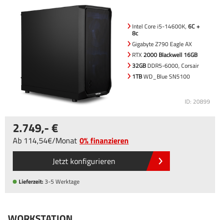
Intel Core i5-14600K,
6C +
8c
Gigabyte Z790 Eagle AX
RTX
2000 Blackwell 16GB
32GB
DDR5-6000, Corsair
1TB
WD_Blue SN5100
ID: 20899
2.749
,-
Ab
114
,54
/
Monat
0% finanzieren
Jetzt konfigurieren
Lieferzeit:
3-5 Werktage
WORKSTATION