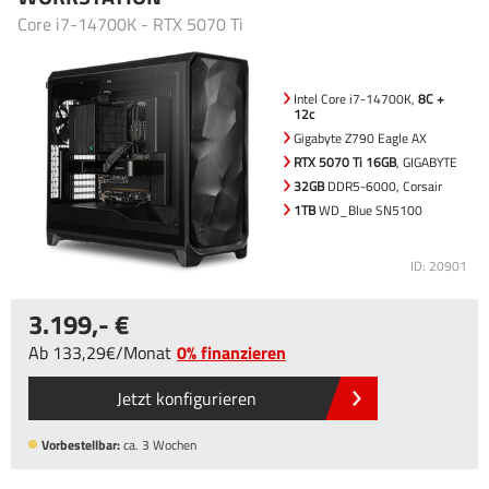
Core i7-14700K - RTX 5070 Ti
Intel Core i7-14700K,
8C +
12c
Gigabyte Z790 Eagle AX
RTX 5070 Ti 16GB
, GIGABYTE
32GB
DDR5-6000, Corsair
1TB
WD_Blue SN5100
ID: 20901
3.199
,-
Ab
133
,29
/
Monat
0% finanzieren
Jetzt konfigurieren
Vorbestellbar:
ca. 3 Wochen