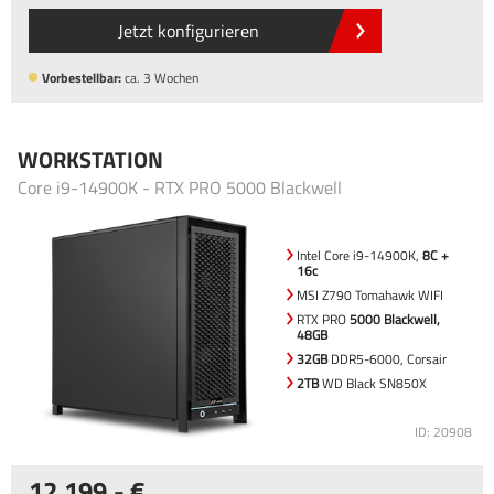
Jetzt konfigurieren
Vorbestellbar:
ca. 3 Wochen
WORKSTATION
Core i9-14900K - RTX PRO 5000 Blackwell
Intel Core i9-14900K,
8C +
16c
MSI Z790 Tomahawk WIFI
RTX PRO
5000 Blackwell,
48GB
32GB
DDR5-6000, Corsair
2TB
WD Black SN850X
ID: 20908
12.199
,-