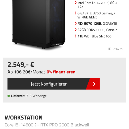
Intel Core i7-14700K,
8C +
12c
GIGABYTE B760 Gaming X
WIFI6E GEN5
RTX 5070 12GB
, GIGABYTE
32GB
DDR5-6000, Corsair
1TB
WD_Blue SN5100
ID: 21439
2.549
,-
Ab
106
,20
/
Monat
0% finanzieren
Jetzt konfigurieren
Lieferzeit:
3-5 Werktage
WORKSTATION
Core i5-14600K - RTX PRO 2000 Blackwell