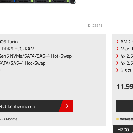
ID: 23876
05 Turin
AMD E
B DDR5 ECC-RAM
Max. 
" Gen5 NVMe/SATA/SAS-4 Hot-Swap
4x 2,
 SATA/SAS-4 Hot-Swap
4x 2,
U
Bis z
11.9
etzt konfigurieren
 2-3 Monate
Vorbeste
H200