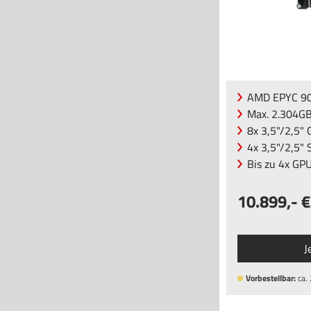
AMD EPYC 90
Max. 2.304G
8x 3,5"/2,5
4x 3,5"/2,5"
Bis zu 4x GP
10.899
,-
J
Vorbestellbar:
ca.