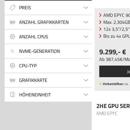
PREIS
AMD EPYC 90
ANZAHL GRAFIKKARTEN
Max. 2.304G
12x 3,5"/2,
Bis zu 4x GP
ANZAHL CPUS
9.299
,-
NVME-GENERATION
Ab
387
,45
/
Mo
CPU-TYP
J
GRAFIKKARTE
Vorbestellbar:
ca.
HÖHENEINHEIT
2HE GPU SE
AMD EPYC