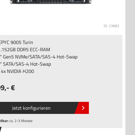
ID: 23882
PYC 9005 Turin
1.152GB DDR5 ECC-RAM
5" Gen5 NVMe/SATA/SAS-4 Hot-Swap
5" SATA/SAS-4 Hot-Swap
u 4x NVIDIA H200
99
,-
Jetzt konfigurieren
llbar:
ca. 2-3 Monate