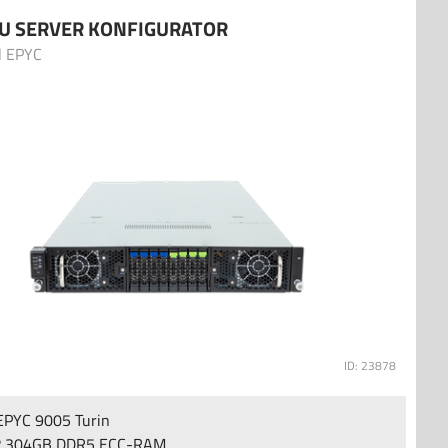
U SERVER KONFIGURATOR
l EPYC
ID: 23878
PYC 9005 Turin
2.304GB DDR5 ECC-RAM