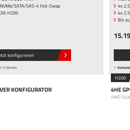
5 NVMe/SATA/SAS-4 Hot-Swap
4x 2,
IDIA H200
4x 2,
Bis z
15.1
etzt konfigurieren
 2-3 Monate
Vorbeste
H200
RVER KONFIGURATOR
4HE GP
AMD Dua