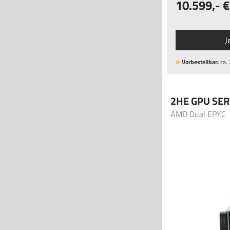
10.599
,-
J
Vorbestellbar:
ca.
2HE GPU SE
AMD Dual EPYC