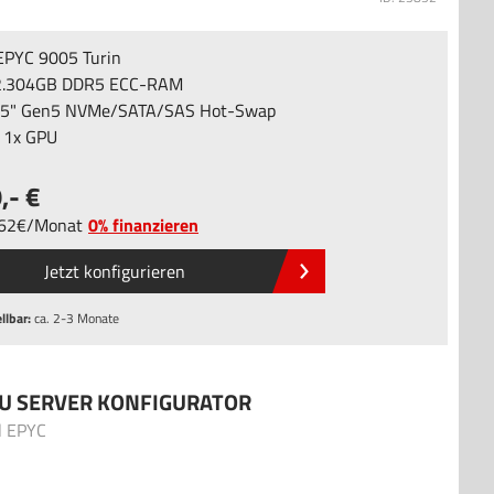
PYC 9005 Turin
2.304GB DDR5 ECC-RAM
,5" Gen5 NVMe/SATA/SAS Hot-Swap
u 1x GPU
9
,-
,62
/
Monat
0% finanzieren
Jetzt konfigurieren
llbar:
ca. 2-3 Monate
U SERVER KONFIGURATOR
l EPYC