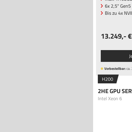
6x 2,5" Gen
Bis zu 4x NV
13.249
,-
J
Vorbestellbar:
ca.
H200
2HE GPU SE
Intel Xeon 6