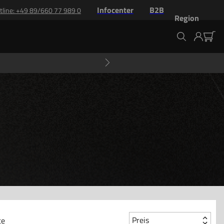
Infocenter
B2B
tline
: +
49 89/660 77 989 0
Region
Preis
te