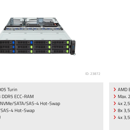
ID: 23872
05 Turin
AMD E
B DDR5 ECC-RAM
Max. 
5 NVMe/SATA/SAS-4 Hot-Swap
4x 2,
A/SAS-4 Hot-Swap
8x 3,
U
4x 3,