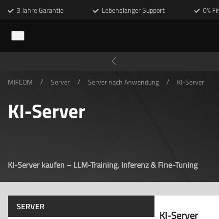
3 Jahre Garantie
Lebenslanger Support
0% Fi
/
/
/
MIFCOM
Server
Server nach Anwendung
KI-Server
KI-Server
KI-Server kaufen – LLM-Training, Inferenz & Fine-Tuning
SERVER
KI-Server