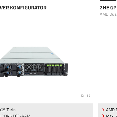
RVER KONFIGURATOR
2HE GP
AMD Dua
ID: 152
05 Turin
AMD E
B DDR5 ECC-RAM
Max. 