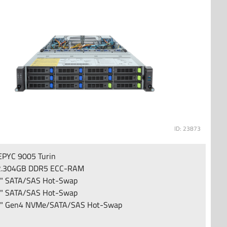
ID: 23873
PYC 9005 Turin
2.304GB DDR5 ECC-RAM
5" SATA/SAS Hot-Swap
5" SATA/SAS Hot-Swap
5" Gen4 NVMe/SATA/SAS Hot-Swap