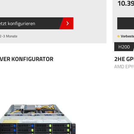
10.3
etzt konfigurieren
 2-3 Monate
Vorbeste
H200
RVER KONFIGURATOR
2HE GP
AMD EPY