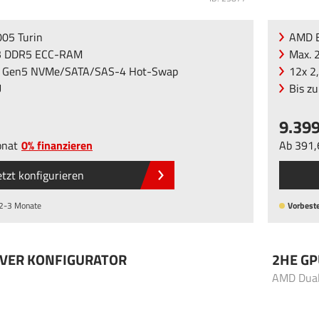
05 Turin
AMD E
B DDR5 ECC-RAM
Max. 
5" Gen5 NVMe/SATA/SAS-4 Hot-Swap
12x 2
U
Bis z
9.39
nat
0% finanzieren
Ab
391
etzt konfigurieren
 2-3 Monate
Vorbeste
RVER KONFIGURATOR
2HE GP
AMD Dua