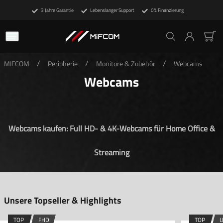
3 Jahre Garantie
Lebenslanger Support
0% Finanzierung
/
/
/
MIFCOM
Peripherie
Monitore & Zubehör
Webcams
Webcams
Webcams kaufen: Full HD- & 4K-Webcams für Home Office &
Streaming
Unsere Topseller & Highlights
TOP
FHD
TOP