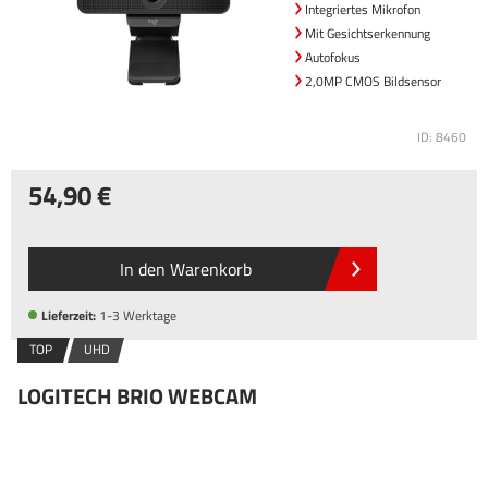
Integriertes Mikrofon
Mit Gesichtserkennung
Autofokus
2,0MP CMOS Bildsensor
ID: 8460
54
,90
In den Warenkorb
Lieferzeit:
1-3 Werktage
TOP
UHD
LOGITECH BRIO WEBCAM