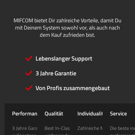
MIFCOM bietet Dir zahlreiche Vorteile, damit Du
mit Deinem System sowohl vor, als auch nach
dem Kauf zufrieden bist.
Lebenslanger Support
3 Jahre Garantie
Von Profis zusammengebaut
Performance
Qualität
Individualität
Service
3 Jahre Garantie auf PCs/ 2 Jahre
Best In-Class Konfigurator mit
Zahlreiche Modding-Option
Die beste in