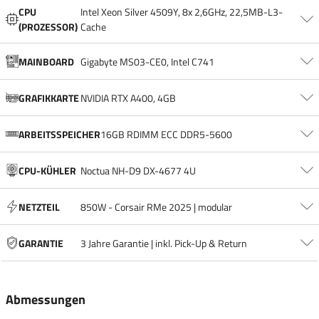
Dir die Möglichkeit, das System mit bereits vorhandenen
CPU
Intel Xeon Silver 4509Y, 8x 2,6GHz, 22,5MB-L3-
(PROZESSOR)
Cache
oder anderweitig bestellten Komponenten selber
aufzurüsten. Eine Übertaktung kann dabei jedoch NUR in
MAINBOARD
Gigabyte MS03-CE0, Intel C741
Verbindung mit der Bestellung eines Arbeitsspeichers
eingestellt werden.
GRAFIKKARTE
NVIDIA RTX A400, 4GB
Viel Spaß beim Konfigurieren!
ARBEITSSPEICHER
16GB RDIMM ECC DDR5-5600
CPU-KÜHLER
Noctua NH-D9 DX-4677 4U
NETZTEIL
850W - Corsair RMe 2025 | modular
GARANTIE
3 Jahre Garantie | inkl. Pick-Up & Return
Abmessungen