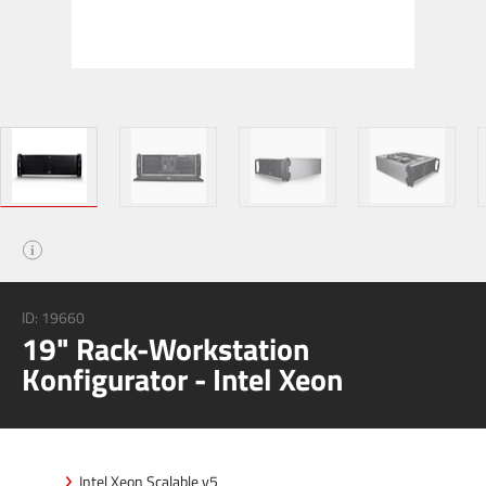
i
ID:
19660
19" Rack-Workstation
Konfigurator - Intel Xeon
Intel Xeon Scalable v5