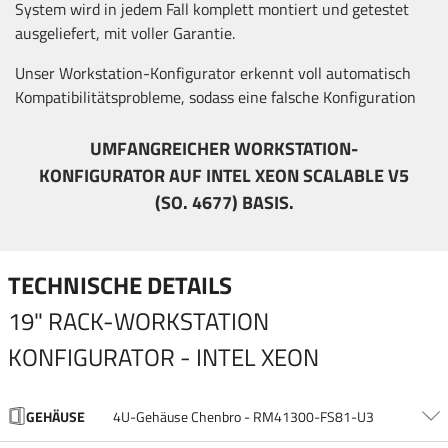
System wird in jedem Fall komplett montiert und getestet
ausgeliefert, mit voller Garantie.
Unser Workstation-Konfigurator erkennt voll automatisch
Kompatibilitätsprobleme, sodass eine falsche Konfiguration
nahezu ausgeschlossen ist. Unabhängig davon kannst Du
natürlich jederzeit unseren Support anrufen und Dich
UMFANGREICHER WORKSTATION-
kostenlos beraten lassen und deinen Wunsch-PC gleich
KONFIGURATOR AUF INTEL XEON SCALABLE V5
online mit Hilfe unseres Support-Teams zusammenstellen.
(SO. 4677) BASIS.
Auch als absoluter Laie!
Jede Konfiguration wird von uns beim Auftragseingang
TECHNISCHE DETAILS
überprüft. Wir kontaktieren Dich umgehend, sollte es
dennoch irgendwelche Probleme mit dem bestellten System
19" RACK-WORKSTATION
geben.
KONFIGURATOR - INTEL XEON
Wichtig:
Das Fehlen von den in der Basis-Konfiguration nicht
enthaltenen Komponenten wird von uns nicht als Fehler
betrachtet – es muss also nicht zwingend eine Grafikkarte,
GEHÄUSE
4U-Gehäuse Chenbro - RM41300-FS81-U3
Festplatte usw. bestellt werden. Auf diese Weise geben wir