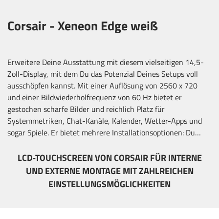
Corsair - Xeneon Edge weiß
Erweitere Deine Ausstattung mit diesem vielseitigen 14,5-
Zoll-Display, mit dem Du das Potenzial Deines Setups voll
ausschöpfen kannst. Mit einer Auflösung von 2560 x 720
und einer Bildwiederholfrequenz von 60 Hz bietet er
gestochen scharfe Bilder und reichlich Platz für
Systemmetriken, Chat-Kanäle, Kalender, Wetter-Apps und
sogar Spiele. Er bietet mehrere Installationsoptionen: Du
kannst ihn intern oder extern befestigen oder den
magnetischen Tischständer verwenden. Der kompakte
LCD-TOUCHSCREEN VON CORSAIR FÜR INTERNE
Formfaktor und die Unterstützung des USB-C DP-Alt-Modus
UND EXTERNE MONTAGE MIT ZAHLREICHEN
sorgen für einfache Portabilität, während ein HDMI-
EINSTELLUNGSMÖGLICHKEITEN
Anschluss in voller Größe die Flexibilität erhöht. Der Fünf-
Punkt-Multitouch-Touchscreen sorgt für ein intuitives
Erlebnis, während die iCUE-Software und die Kompatibilität