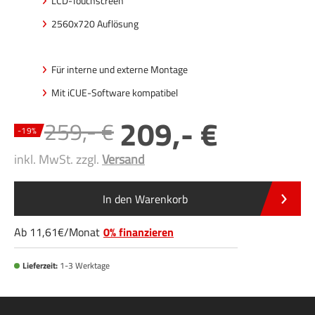
LCD-Touchscreen
2560x720 Auflösung
Für interne und externe Montage
Mit iCUE-Software kompatibel
209
,-
259
,-
-
19
%
inkl. MwSt. zzgl.
Versand
In den Warenkorb
Ab
11
,61
/
Monat
0% finanzieren
Lieferzeit:
1-3 Werktage