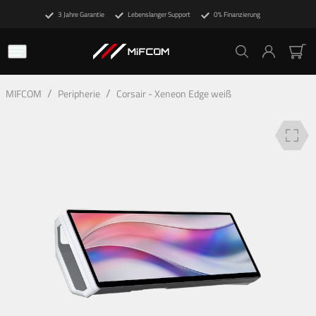
3 Jahre Garantie
Lebenslanger Support
0% Finanzierung
Beschreibung
Technische Details
Finanzierung
/
/
MIFCOM
Peripherie
Corsair - Xeneon Edge weiß