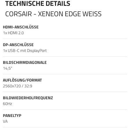
TECHNISCHE DETAILS
mit benutzerdefinierten Widgets benutzerdefinierte Layouts
und mit dem Internet verbundene Inhalte ermöglichen.
CORSAIR - XENEON EDGE WEISS
HDMI-ANSCHLÜSSE
1x HDMI 2.0
DP-ANSCHLÜSSE
1x USB-C mit DisplayPort
BILDSCHIRMDIAGONALE
14,5"
AUFLÖSUNG/FORMAT
2560x720 / 32:9
BILDWIEDERHOLFREQUENZ
60Hz
PANELTYP
VA