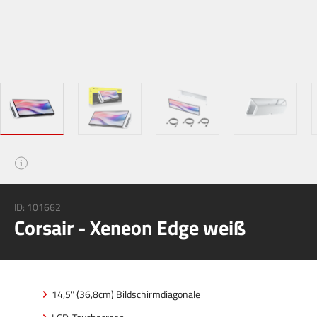
i
ID:
101662
Corsair - Xeneon Edge weiß
14,5" (36,8cm) Bildschirmdiagonale