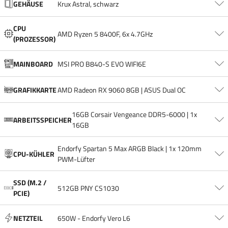
GEHÄUSE
Krux Astral, schwarz
dabei.
CPU
AMD Ryzen 5 8400F, 6x 4.7GHz
(PROZESSOR)
MAINBOARD
MSI PRO B840-S EVO WIFI6E
GRAFIKKARTE
AMD Radeon RX 9060 8GB | ASUS Dual OC
16GB Corsair Vengeance DDR5-6000 | 1x
ARBEITSSPEICHER
16GB
Endorfy Spartan 5 Max ARGB Black | 1x 120mm
CPU-KÜHLER
PWM-Lüfter
SSD (M.2 /
512GB PNY CS1030
PCIE)
NETZTEIL
650W - Endorfy Vero L6