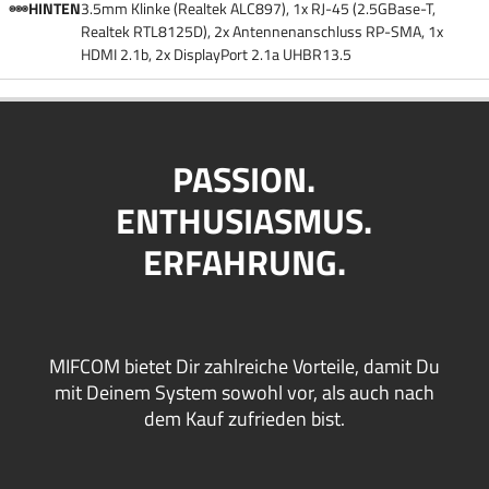
HINTEN
3.5mm Klinke (Realtek ALC897), 1x RJ-45 (2.5GBase-T,
Realtek RTL8125D), 2x Antennenanschluss RP-SMA, 1x
HDMI 2.1b, 2x DisplayPort 2.1a UHBR13.5
PASSION.
ENTHUSIASMUS.
ERFAHRUNG.
MIFCOM bietet Dir zahlreiche Vorteile, damit Du
mit Deinem System sowohl vor, als auch nach
dem Kauf zufrieden bist.