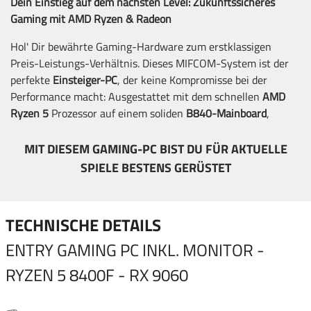
Dein Einstieg auf dem nächsten Level: Zukunftssicheres
Gaming mit AMD Ryzen & Radeon
Hol' Dir bewährte Gaming-Hardware zum erstklassigen
Preis-Leistungs-Verhältnis. Dieses MIFCOM-System ist der
perfekte
Einsteiger-PC
, der keine Kompromisse bei der
Performance macht: Ausgestattet mit dem schnellen
AMD
Ryzen 5
Prozessor auf einem soliden
B840-Mainboard
,
sichert dir diese Konfiguration eine hocheffiziente und
zukunftssichere Basis auf der AM5-Plattform.
MIT DIESEM GAMING-PC BIST DU FÜR AKTUELLE
SPIELE BESTENS GERÜSTET
Das Herzstück für Gamer: Die
AMD Radeon RX
Grafikkarte
sorgt für spektakuläre Frameraten in Full HD. Dank moderner
Architektur und intelligenten AMD-Features wie
Smart
TECHNISCHE DETAILS
Access Memory
erlebst du aktuelle Blockbuster und
kompetitive E-Sports-Titel wie
Fortnite oder Valorant
ENTRY GAMING PC INKL. MONITOR -
absolut flüssig und ohne Ruckler.
RYZEN 5 8400F - RX 9060
Damit Du direkt loslegen kannst, ist bei diesem Bundle ein
27 Zoll großer FHD Monitor mit 180Hz Bildwiederholrate