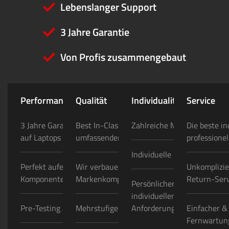
Lebenslanger Support
3 Jahre Garantie
Von Profis zusammengebaut
Performance
Qualität
Individualität
Service
3 Jahre Garantie auf PCs/ 2 Jahre
Best In-Class Konfigurator mit
Zahlreiche Modding-Option
Die beste in
auf Laptops
umfassender Auswahl
professionel
Individuelle Folierungen
Perfekt aufeinander abgestimmte
Wir verbauen nur hochwertige
Unkomplizie
Komponenten
Markenkomponenten
Return-Serv
Persönlicher Ansprechpartn
individuellen Projekten/
Pre-Testing aller Bauteile
Mehrstufige Qualitätskontrollen
Anforderungen
Einfacher &
Fernwartung