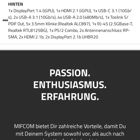
HINTEN
1x DisplayPort 1.4 (iGPU), 1x HDMI 2.1 (iGPU), 1x USB-C 3.1 (10Gb/​
s), 2x USB-A 3.1 (10Gb/​s), 4x USB-A 2.0 (480Mb/​s), 1x Toslink S/​
PDIF Out, 5x 3.5mm Klinke (Realtek ALC897), 1x RJ-45 (2.5GBase-T,
Realtek RTL8125BG), 1x PS/​2 Combo, 2x Antennenanschluss RP-
SMA, 2x HDMI 2.1b, 2x DisplayPort 2.1b UHBR20
PASSION.
ENTHUSIASMUS.
ERFAHRUNG.
MIFCOM bietet Dir zahlreiche Vorteile, damit Du
mit Deinem System sowohl vor, als auch nach