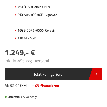
MSI
B760
Gaming Plus
RTX 5050 OC 8GB
, Gigabyte
16GB
DDR5-6000, Corsair
1TB
M.2 SSD
1.249
,-
inkl. MwSt. zzgl.
Versand
Jetzt konfigurieren
Ab
52
,04
/
Monat
0% finanzieren
Lieferzeit:
3-5 Werktage