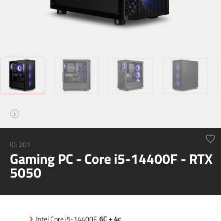
i
ID:
201
Gaming PC - Core i5-14400F - RTX
5050
Intel Core i5-14400F,
6C + 4c