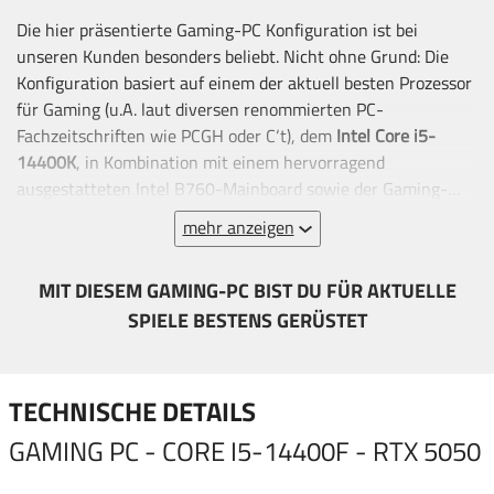
Die hier präsentierte Gaming-PC Konfiguration ist bei
unseren Kunden besonders beliebt. Nicht ohne Grund: Die
Konfiguration basiert auf einem der aktuell besten Prozessor
für Gaming (u.A. laut diversen renommierten PC-
Fachzeitschriften wie PCGH oder C‘t), dem
Intel Core i5-
14400K
, in Kombination mit einem hervorragend
ausgestatteten Intel B760-Mainboard sowie der Gaming-
Grafikkarte
NVIDIA RTX 5050
. Auch die restliche Ausstattung
mehr anzeigen
ist hochwertig sowie passend dimensioniert. Das verbaute
SSD-Laufwerk sorgt für blitzschnelle Lade- &
MIT DIESEM GAMING-PC BIST DU FÜR AKTUELLE
Reaktionszeiten vom Betriebssystem, Spielen &
SPIELE BESTENS GERÜSTET
Anwendungen.
TECHNISCHE DETAILS
GAMING PC - CORE I5-14400F - RTX 5050