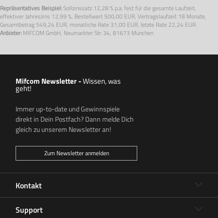
Repräsentatives Beispiel:
Sollzinssatz
12,28 % p.a.
fest für die gesamte Laufzeit,
effektiver Jahreszins
12,99 %
, Bestellwert
500,00 EUR
, Vertragslaufzeit
18 Monate
,
Gesamtbetrag
549,24 EUR
, monatliche Rate
31,00 EUR
, letzte Rate
22,24 EUR.
Anbieter:
MIFCOM GmbH, Neumarkter Str. 34, 81673 München
Mifcom Newsletter
-
Wissen, was
geht!
Immer up-to-date und Gewinnspiele
direkt in Dein Postfach? Dann melde Dich
gleich zu unserem Newsletter an!
Zum Newsletter anmelden
Kontakt
Support