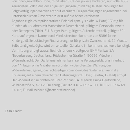
von Ihnen gewählten Höhe, mind. aber 3,0% der jeweils höchsten, auf volle 100€
gerundeten Sollsaldos der Folgeverfügungen (mind. 9€) leisten. Zahlungen für
Folgeverfügungen werden erst auf verzinste Folgeverfügungen angerechnet, bei
unterschiedlichen Zinssätzen zuerst auf die höher verzinsten.
Angaben zugleich repräsentatives Beispiel gem. § 17 Abs. 4 PAngV. Gültig für
Kunden ab 18 Jahren mit Wohnsitz in Deutschland, gültigem Personalausweis
oder Reisepass (Nicht-EU-Bürger i.V.m. gültigem Aufenthaltstitel), gültiger EC-
Karte auf eigenen Namen und Mindestnettoeinkommen von 538€ (ohne
Kindergeld). Selbständige: Finanzierung nur für private Zwecke, mind. 24 Monate
Selbständigkeit. Ggfs. wird ein aktueller Gehalts-/Einkommensnachweis benötigt.
Vermittlung erfolgt ausschließlich für den Kreditgeber BNP Paribas S.A.
Niederlassung Deutschland, Rüdesheimer Straße 1, 80686 München.
Widerrufsrecht: Der Darlehensnehmer kann seine Vertragserklärung innerhalb
von 14 Tagen ohne Angabe von Gründen widerrufen. Zur Wahrung der
Widerrufsfrist genügt die rechtzeitige Absendung des Widerrufs, wenn die
Erklärung auf einem dauerhaften Datenträger (z.B. Brief, Telefax, E-Mail) erfolgt.
Der Widerruf ist zu richten an: BNP Paribas S.A. Niederlassung Deutschland,
Wuhanstraße 5, 47051 Duisburg (Fax: 02 03/34 69 54-09; Tel.: 02 03/34 69
54-02; E-Mail:
widerruf@consorsfinanz.de
).
Easy Credit: