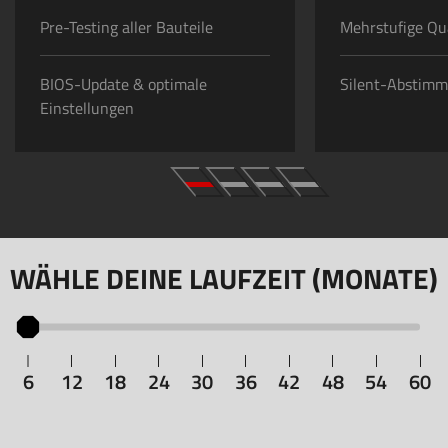
Pre-Testing aller Bauteile
Mehrstufige Qua
BIOS-Update & optimale
Silent-Abstim
Einstellungen
WÄHLE DEINE LAUFZEIT (MONATE)
6
12
18
24
30
36
42
48
54
60