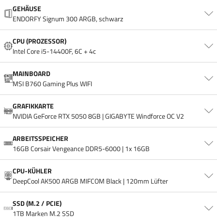
GEHÄUSE
ENDORFY Signum 300 ARGB, schwarz
CPU (PROZESSOR)
Intel Core i5-14400F, 6C + 4c
MAINBOARD
MSI B760 Gaming Plus WIFI
GRAFIKKARTE
NVIDIA GeForce RTX 5050 8GB | GIGABYTE Windforce OC V2
ARBEITSSPEICHER
16GB Corsair Vengeance DDR5-6000 | 1x 16GB
CPU-KÜHLER
DeepCool AK500 ARGB MIFCOM Black | 120mm Lüfter
SSD (M.2 / PCIE)
1TB Marken M.2 SSD