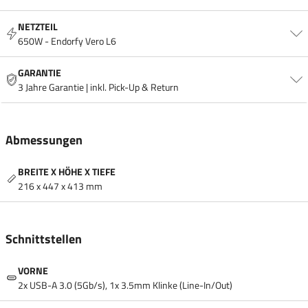
NETZTEIL
650W - Endorfy Vero L6
GARANTIE
3 Jahre Garantie | inkl. Pick-Up & Return
Abmessungen
BREITE X HÖHE X TIEFE
216 x 447 x 413 mm
Schnittstellen
VORNE
2x USB-A 3.0 (5Gb/​s), 1x 3.5mm Klinke (Line-In/​Out)