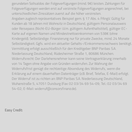
gerundeten Sollsaldos der Folgeverfügungen (mind. 9€) leisten. Zahlungen für
Folgeverfügungen werden erst auf verzinste Folgeverfügungen angerechnet, bei
unterschiedlichen Zinssätzen zuerst auf die höher verzinsten.
Angaben zugleich repräsentatives Beispiel gem. § 17 Abs. 4 PAngV. Gültig für
Kunden ab 18 Jahren mit Wohnsitz in Deutschland, gültigem Personalausweis
oder Reisepass (Nicht-EU-Bürger i.V.m. gültigem Aufenthaltstitel), gültiger EC-
Karte auf eigenen Namen und Mindestnettoeinkommen von 538€ (ohne
Kindergeld). Selbständige: Finanzierung nur für private Zwecke, mind. 24 Monate
Selbständigkeit. Ggfs. wird ein aktueller Gehalts-/Einkommensnachweis benötigt.
Vermittlung erfolgt ausschließlich für den Kreditgeber BNP Paribas S.A.
Niederlassung Deutschland, Rüdesheimer Straße 1, 80686 München.
Widerrufsrecht: Der Darlehensnehmer kann seine Vertragserklärung innerhalb
von 14 Tagen ohne Angabe von Gründen widerrufen. Zur Wahrung der
Widerrufsfrist genügt die rechtzeitige Absendung des Widerrufs, wenn die
Erklärung auf einem dauerhaften Datenträger (z.B. Brief, Telefax, E-Mail) erfolgt.
Der Widerruf ist zu richten an: BNP Paribas S.A. Niederlassung Deutschland,
Wuhanstraße 5, 47051 Duisburg (Fax: 02 03/34 69 54-09; Tel.: 02 03/34 69
54-02; E-Mail:
widerruf@consorsfinanz.de
).
Easy Credit: