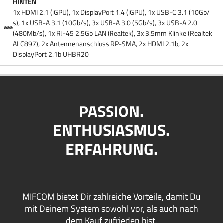
HINTEN
1x HDMI 2.1 (iGPU), 1x DisplayPort 1.4 (iGPU), 1x USB-C 3.1 (10Gb/​
s), 1x USB-A 3.1 (10Gb/​s), 3x USB-A 3.0 (5Gb/​s), 3x USB-A 2.0
(480Mb/​s), 1x RJ-45 2.5Gb LAN (Realtek), 3x 3.5mm Klinke (Realtek
ALC897), 2x Antennenanschluss RP-SMA, 2x HDMI 2.1b, 2x
DisplayPort 2.1b UHBR20
PASSION.
ENTHUSIASMUS.
ERFAHRUNG.
MIFCOM bietet Dir zahlreiche Vorteile, damit Du
mit Deinem System sowohl vor, als auch nach
dem Kauf zufrieden bist.