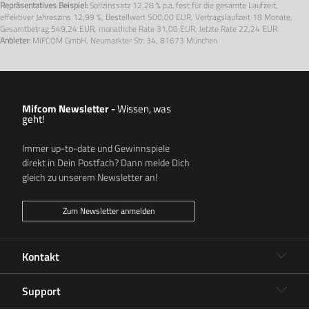
Repräsentatives Beispiel:
Sollzinssatz
12,28 % p.a.
fest für die gesamte Laufzeit,
effektiver Jahreszins
12,99 %
, Bestellwert
500,00 EUR
, Vertragslaufzeit
18 Monate
,
Gesamtbetrag
549,24 EUR
, monatliche Rate
31,00 EUR
, letzte Rate
22,24 EUR.
Anbieter:
MIFCOM GmbH, Neumarkter Str. 34, 81673 München
Mifcom Newsletter -
Wissen, was
geht!
Immer up-to-date und Gewinnspiele
direkt in Dein Postfach? Dann melde Dich
gleich zu unserem Newsletter an!
Zum Newsletter anmelden
Kontakt
Support