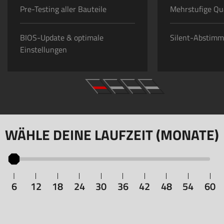
Pre-Testing aller Bauteile
Mehrstufige Qua
BIOS-Update & optimale
Silent-Abstim
Einstellungen
WÄHLE DEINE LAUFZEIT (MONATE)
6
12
18
24
30
36
42
48
54
60