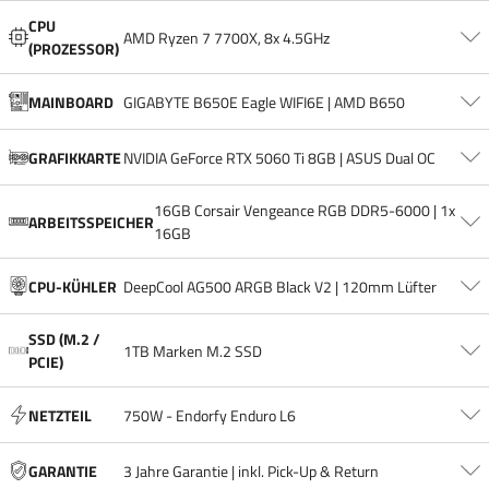
CPU
AMD Ryzen 7 7700X, 8x 4.5GHz
(PROZESSOR)
MAINBOARD
GIGABYTE B650E Eagle WIFI6E | AMD B650
GRAFIKKARTE
NVIDIA GeForce RTX 5060 Ti 8GB | ASUS Dual OC
16GB Corsair Vengeance RGB DDR5-6000 | 1x
ARBEITSSPEICHER
16GB
CPU-KÜHLER
DeepCool AG500 ARGB Black V2 | 120mm Lüfter
SSD (M.2 /
1TB Marken M.2 SSD
PCIE)
NETZTEIL
750W - Endorfy Enduro L6
GARANTIE
3 Jahre Garantie | inkl. Pick-Up & Return