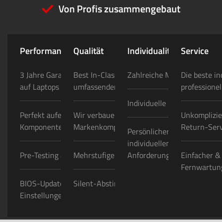
Von Profis zusammengebaut
Performance
Qualität
Individualität
Service
3 Jahre Garantie auf PCs/ 2 Jahre
Best In-Class Konfigurator mit
Zahlreiche Modding-Option
Die beste in
auf Laptops
umfassender Auswahl
professionel
Individuelle Folierungen
Perfekt aufeinander abgestimmte
Wir verbauen nur hochwertige
Unkomplizie
Komponenten
Markenkomponenten
Return-Serv
Persönlicher Ansprechpartn
individuellen Projekten/
Pre-Testing aller Bauteile
Mehrstufige Qualitätskontrollen
Anforderungen
Einfacher &
Fernwartung
BIOS-Update & optimale
Silent-Abstimmung
Einstellungen