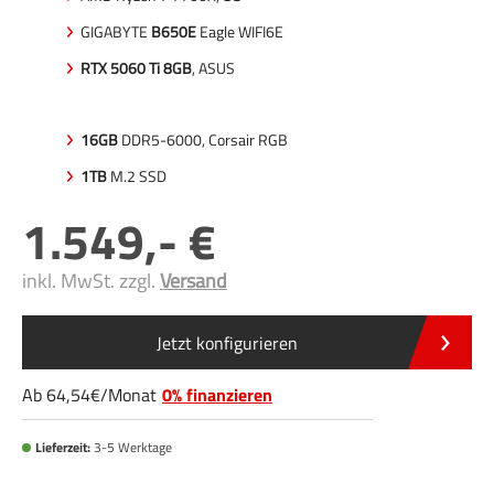
GIGABYTE
B650E
Eagle WIFI6E
RTX 5060 Ti 8GB
, ASUS
16GB
DDR5-6000, Corsair RGB
1TB
M.2 SSD
1.549
,-
inkl. MwSt. zzgl.
Versand
Jetzt konfigurieren
Ab
64
,54
/
Monat
0% finanzieren
Lieferzeit:
3-5 Werktage