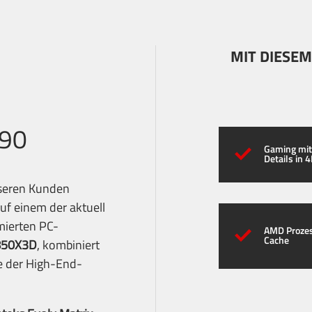
MIT DIESEM
090
Gaming mi
Details in 
nseren Kunden
uf einem der aktuell
mierten PC-
AMD Prozes
Cache
850X3D
, kombiniert
e der High-End-