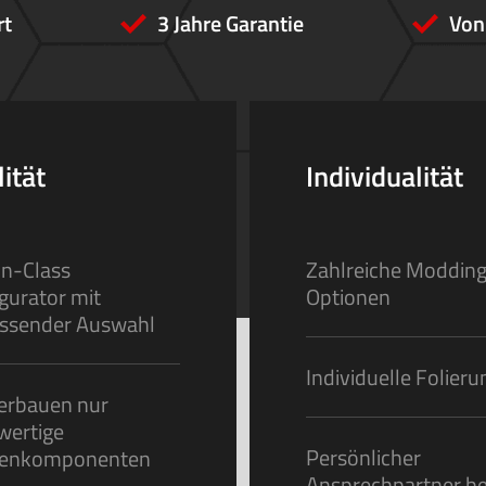
rt
3 Jahre Garantie
Von
ität
Individualität
In-Class
Zahlreiche Moddin
gurator mit
Optionen
ssender Auswahl
Individuelle Folier
erbauen nur
wertige
Persönlicher
enkomponenten
Ansprechpartner be