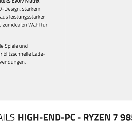
teks Evolv Matrix
D-Design, starkem
aus leistungsstarker
 zur idealen Wahl für
le Spiele und
r blitzschnelle Lade-
nwendungen.
ILS
HIGH-END-PC - RYZEN 7 98