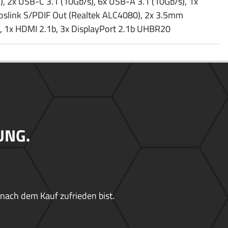
, 2x USB-C 3.1 (10Gb/​s), 6x USB-A 3.1 (10Gb/​s), 1x
Toslink S/​PDIF Out (Realtek ALC4080), 2x 3.5mm
, 1x HDMI 2.1b, 3x DisplayPort 2.1b UHBR20
UNG.
 nach dem Kauf zufrieden bist.