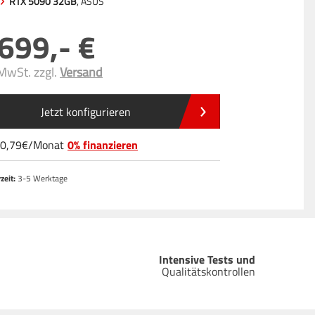
RTX 5090 32GB
, ASUS
.699
,-
 MwSt. zzgl.
Versand
Jetzt konfigurieren
0
,79
/
Monat
0% finanzieren
zeit:
3-5 Werktage
Intensive Tests und
Qualitätskontrollen