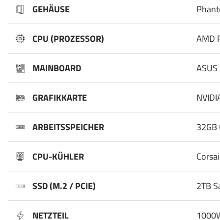
GEHÄUSE
Phant
CPU (PROZESSOR)
AMD R
MAINBOARD
ASUS 
GRAFIKKARTE
NVIDI
ARBEITSSPEICHER
32GB 
CPU-KÜHLER
Corsa
SSD (M.2 / PCIE)
2TB S
NETZTEIL
1000W