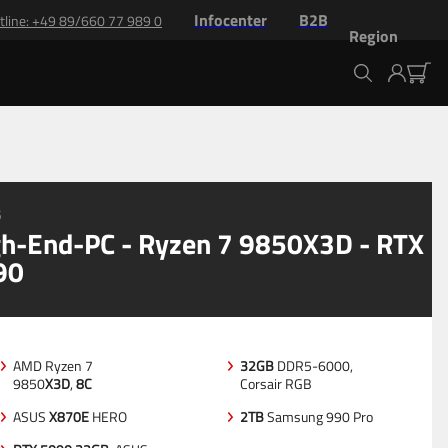
Infocenter
B2B
tline
: +
49 89/660 77 989 0
Region
ierung
5
h-End-PC - Ryzen 7 9850X3D - RTX
90
AMD Ryzen 7
32GB
DDR5-6000,
9850
X3D
,
8C
Corsair RGB
ASUS
X870E
HERO
2TB
Samsung 990 Pro