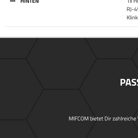
HINTEN
1x H
RJ-4
Klin
PAS
MIFCOM bietet Dir zahlreiche 