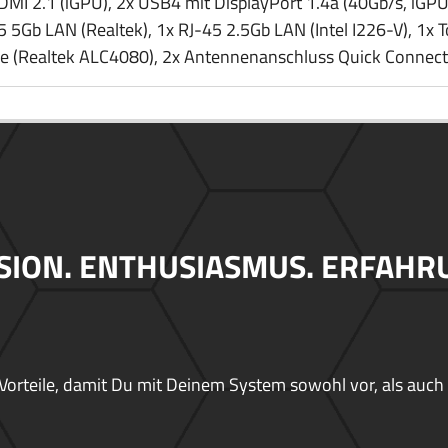
DMI 2.1 (iGPU), 2x USB4 mit DisplayPort 1.4a (40Gb/​s, iGPU)
5 5Gb LAN (Realtek), 1x RJ-45 2.5Gb LAN (Intel I226-V), 1x 
ke (Realtek ALC4080), 2x Antennenanschluss Quick Connect
SION. ENTHUSIASMUS. ERFAHR
Vorteile, damit Du mit Deinem System sowohl vor, als auch