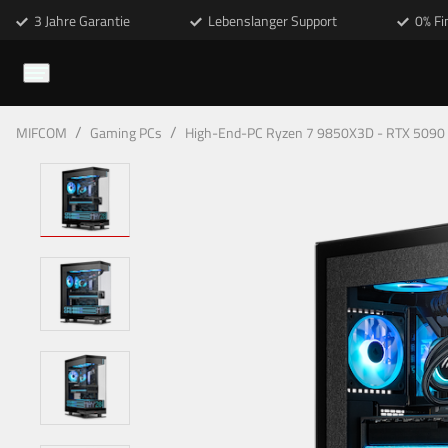
3 Jahre Garantie
Lebenslanger Support
0% Fi
/
/
MIFCOM
Gaming PCs
High-End-PC Ryzen 7 9850X3D - RTX 5090