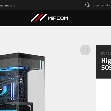
nanzierung
Experten-Ho
Beschreibung
Technische Details
Deine Vorteile
Finanz
ID:
19
Hig
50