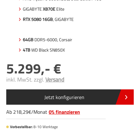
GIGABYTE
X870E
Elite
RTX 5080 16GB
, GIGABYTE
64GB
DDR5-6000, Corsair
4TB
WD Black SN850X
5.299
,-
inkl. MwSt. zzgl.
Versand
Jetzt konfigurieren
Ab
218
,29
/
Monat
0% finanzieren
Vorbestellbar:
8-10 Werktage