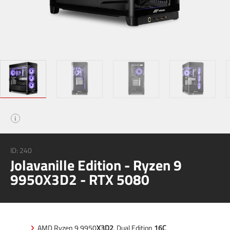
i
ID:
240
Jolavanille Edition - Ryzen 9
9950X3D2 - RTX 5080
AMD Ryzen 9 9950
X3D2
, Dual Edition
16C