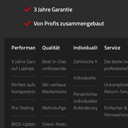
3 Jahre Garantie
Von Profis zusammengebaut
Performance
Qualität
Individualität
Service
3 Jahre Garantie auf PCs/ 2 Jahre
Best In-Class Konfigurator mit
Zahlreiche Modding-Option
Die beste in
auf Laptops
umfassender Auswahl
professionel
Individuelle Folierungen
Perfekt aufeinander abgestimmte
Wir verbauen nur hochwertige
Unkomplizie
Komponenten
Markenkomponenten
Return-Serv
Persönlicher Ansprechpartn
individuellen Projekten/
Pre-Testing aller Bauteile
Mehrstufige Qualitätskontrollen
Anforderungen
Einfacher &
Fernwartung
BIOS-Update & optimale
Silent-Abstimmung