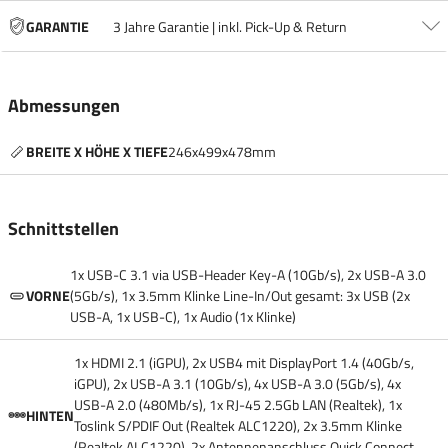
GARANTIE
3 Jahre Garantie | inkl. Pick-Up & Return
Abmessungen
BREITE X HÖHE X TIEFE
246x499x478mm
Schnittstellen
1x USB-C 3.1 via USB-Header Key-A (10Gb/​s), 2x USB-A 3.0
VORNE
(5Gb/​s), 1x 3.5mm Klinke Line-In/​Out gesamt: 3x USB (2x
USB-A, 1x USB-C), 1x Audio (1x Klinke)
1x HDMI 2.1 (iGPU), 2x USB4 mit DisplayPort 1.4 (40Gb/​s,
iGPU), 2x USB-A 3.1 (10Gb/​s), 4x USB-A 3.0 (5Gb/​s), 4x
USB-A 2.0 (480Mb/​s), 1x RJ-45 2.5Gb LAN (Realtek), 1x
HINTEN
Toslink S/​PDIF Out (Realtek ALC1220), 2x 3.5mm Klinke
(Realtek ALC1220), 2x Antennenanschluss Quick Connect,