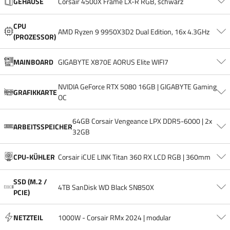
GEHÄUSE
Corsair 4500X Frame LX-R RGB, schwarz
CPU
AMD Ryzen 9 9950X3D2 Dual Edition, 16x 4.3GHz
(PROZESSOR)
MAINBOARD
GIGABYTE X870E AORUS Elite WIFI7
NVIDIA GeForce RTX 5080 16GB | GIGABYTE Gaming
GRAFIKKARTE
OC
64GB Corsair Vengeance LPX DDR5-6000 | 2x
ARBEITSSPEICHER
32GB
CPU-KÜHLER
Corsair iCUE LINK Titan 360 RX LCD RGB | 360mm
SSD (M.2 /
4TB SanDisk WD Black SN850X
PCIE)
NETZTEIL
1000W - Corsair RMx 2024 | modular