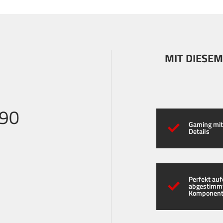
MIT DIESEM
090
Gaming mi
Details
Perfekt au
abgestimm
Komponen