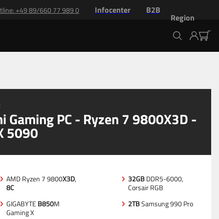
Infocenter
B2B
tline
: +
49 89/660 77 989 0
Region
ierung
2
i Gaming PC - Ryzen 7 9800X3D -
X 5090
AMD Ryzen 7 9800
X3D
,
32GB
DDR5-6000,
8C
Corsair RGB
GIGABYTE
B850
M
2TB
Samsung 990 Pro
Gaming X