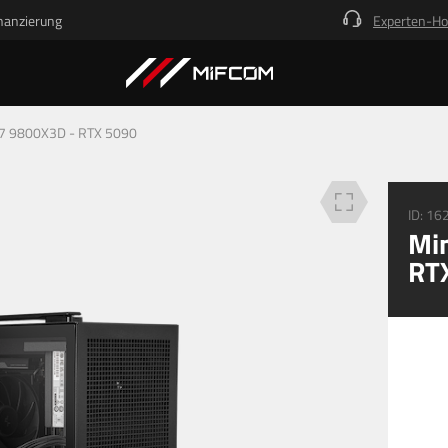
nanzierung
Experten-Ho
Beschreibung
Technische Details
Deine Vorteile
Finanz
 7 9800X3D - RTX 5090
ID:
16
Min
RT