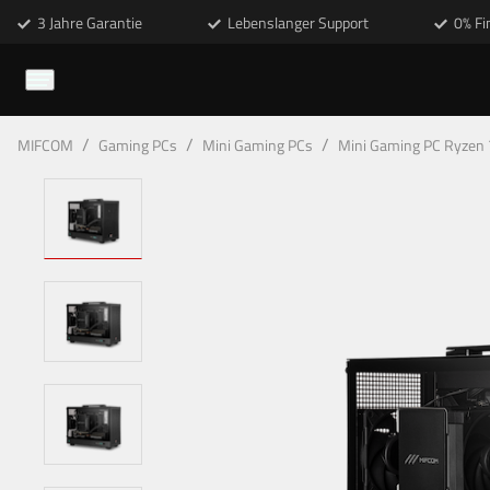
3 Jahre Garantie
Lebenslanger Support
0% Fi
/
/
/
MIFCOM
Gaming PCs
Mini Gaming PCs
Mini Gaming PC Ryzen