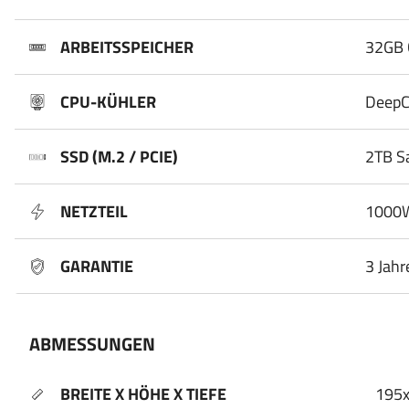
ARBEITSSPEICHER
32GB 
CPU-KÜHLER
DeepC
SSD (M.2 / PCIE)
2TB S
NETZTEIL
1000W 
GARANTIE
3 Jahr
ABMESSUNGEN
BREITE X HÖHE X TIEFE
195